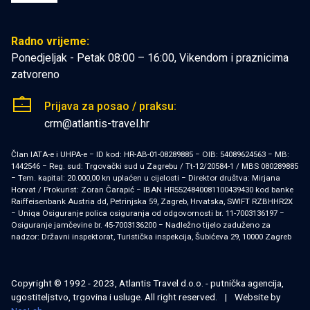
Radno vrijeme:
Ponedjeljak - Petak 08:00 – 16:00, Vikendom i praznicima
zatvoreno
Prijava za posao / praksu:
crm@atlantis-travel.hr
Član IATA-e i UHPA-e − ID kod: HR-AB-01-08289885 − OIB: 54089624563 − MB:
1442546 − Reg. sud: Trgovački sud u Zagrebu / Tt-12/20584-1 / MBS 080289885
− Tem. kapital: 20.000,00 kn uplaćen u cijelosti − Direktor društva: Mirjana
Horvat / Prokurist: Zoran Čarapić − IBAN HR5524840081100439430 kod banke
Raiffeisenbank Austria dd, Petrinjska 59, Zagreb, Hrvatska, SWIFT RZBHHR2X
− Uniqa Osiguranje polica osiguranja od odgovornosti br. 11-7003136197 −
Osiguranje jamčevine br. 45-7003136200 − Nadležno tijelo zaduženo za
nadzor: Državni inspektorat, Turistička inspekcija, Šubićeva 29, 10000 Zagreb
Copyright © 1992 - 2023, Atlantis Travel d.o.o. - putnička agencija,
ugostiteljstvo, trgovina i usluge. All right reserved.
|
Website by