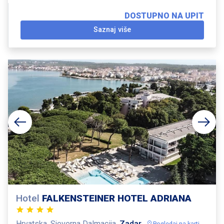
DOSTUPNO NA UPIT
Saznaj više
Hotel
FALKENSTEINER HOTEL ADRIANA
Hrvatska, Sjeverna Dalmacija,
Zadar
Pogledaj na karti