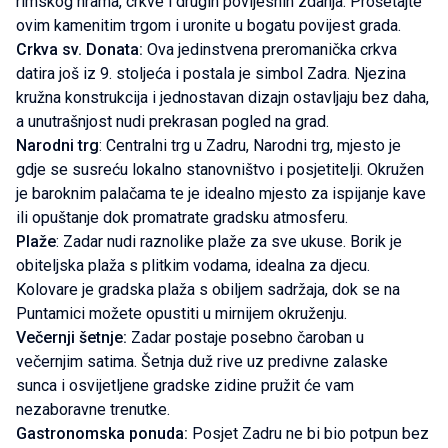
rimskog hrama, crkve i drugih povijesnih zdanja. Prošetajte
ovim kamenitim trgom i uronite u bogatu povijest grada.
Crkva sv. Donata:
Ova jedinstvena preromanička crkva
datira još iz 9. stoljeća i postala je simbol Zadra. Njezina
kružna konstrukcija i jednostavan dizajn ostavljaju bez daha,
a unutrašnjost nudi prekrasan pogled na grad.
Narodni trg
: Centralni trg u Zadru, Narodni trg, mjesto je
gdje se susreću lokalno stanovništvo i posjetitelji. Okružen
je baroknim palačama te je idealno mjesto za ispijanje kave
ili opuštanje dok promatrate gradsku atmosferu.
Plaže
: Zadar nudi raznolike plaže za sve ukuse. Borik je
obiteljska plaža s plitkim vodama, idealna za djecu.
Kolovare je gradska plaža s obiljem sadržaja, dok se na
Puntamici možete opustiti u mirnijem okruženju.
Večernji šetnje:
Zadar postaje posebno čaroban u
večernjim satima. Šetnja duž rive uz predivne zalaske
sunca i osvijetljene gradske zidine pružit će vam
nezaboravne trenutke.
Gastronomska ponuda:
Posjet Zadru ne bi bio potpun bez