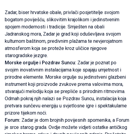
Zadar, biser hrvatske obale, privlači posjetitelje svojom
bogatom poviješću, slikovitim krajolikom i jedinstvenim
spojem modernosti i tradicije. Smješten na obali
Jadranskog mora, Zadar je grad koji oduševljava svojom
kulturnom baštinom, predivnim plažama te nevjerojatnom
atmosferom koja se proteže kroz uličice njegove
starogradske jezgre.
Morske orgulje i Pozdrav Suncu:
Zadar je poznat po
svojim inovativnim instalacijama koje spajaju umjetnost i
prirodne elemente. Morske orgulje su jedinstveni glazbeni
instrument koji proizvode zvukove prema valovima mora,
stvarajući melodiju koja se prepliće s prirodnim ritmovima.
Odmah pokraj njih nalazi se Pozdrav Suncu, instalacija koja
pretvara sunčevu energiju u svjetlosne igre i spektakularne
prizore tijekom noći.
Forum:
Zadar je dom brojnih povijesnih spomenika, a Forum
je srce starog grada. Ovdje možete vidjeti ostatke antičkog