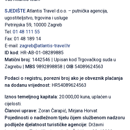
SJEDIŠTE
Atlantis Travel d.o.o. – putnička agencija,
ugostiteljstvo, trgovina i usluge
Petrinjska 59, 10000 Zagreb
Tel.
01 48 111 55
Fax: 01 48 189 14
E-mail:
zagreb@atlantis-travel.hr
ID kod:
HR-AB-01-08289885
Matični broj:
1442546 | Upisan kod Trgovačkog suda u
Zagrebu |
MBS
9892898858 |
OIB
54089624563
Podaci o registru, porezni broj ako je obveznik plaćanja
na dodanu vrijednost:
HR54089624563
Iznos temeljnog kapitala:
20.000,00 kuna, uplaćen u
cijelosti.
Članovi uprave:
Zoran Čarapić, Mirjana Horvat
Pojedinosti o nadležnom tijelu čijem službenom nadzoru
podliježe djelatnost turističke agencije:
Državni