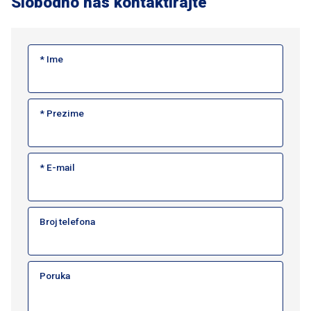
Slobodno nas kontaktirajte
* Ime
* Prezime
* E-mail
Broj telefona
Poruka