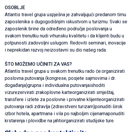
OSOBLJE
Atlantis travel grupa uspješna je zahvaljujući predanom timu
zaposlenika s dugogodišnjim iskustvom u turizmu. Svaki se
zaposlenik brine da određeno područje poslovanja u
svakom trenutku nudi vrhunsku kvalitetu i da klijenti budu u
potpunosti zadovoljni uslugom. Redoviti seminari, inovacije
i neprekidan razvoj neizostavni su dio našeg rada.
ŠTO MOŽEMO UČINITI ZA VAS?
Atlantis travel grupa u svakom trenutku rado će:organizirati
poslovna putovanja (kongrese, posjete sajmovima i dr.
događanja)grupna i individualna putovanjaishoditi
vizurezervirati zrakoplovne karteorganizirati smještaj,
transfere i izlete za poslovne i privatne klijenteorganizirati
putovanja radi zdravlja (zdravstveni turizam)ponuditi širok
izbor hotela, apartmana i vila po najboljim cijenamaponuditi
krstarenja i plovidbe na jahtiorganizirati studijske ture