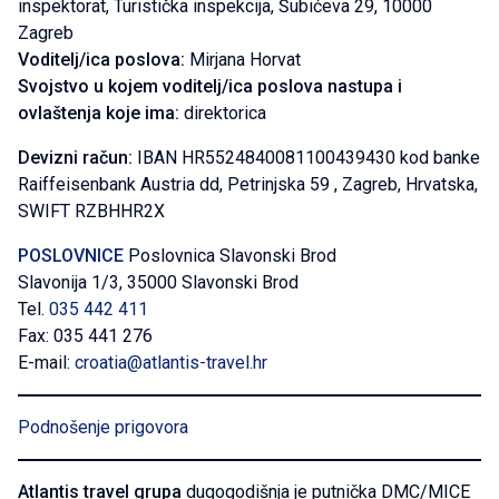
inspektorat, Turistička inspekcija, Šubićeva 29, 10000
Zagreb
Voditelj/ica poslova:
Mirjana Horvat
Svojstvo u kojem voditelj/ica poslova nastupa i
ovlaštenja koje ima:
direktorica
Devizni račun:
IBAN HR5524840081100439430 kod banke
Raiffeisenbank Austria dd, Petrinjska 59 , Zagreb, Hrvatska,
SWIFT RZBHHR2X
POSLOVNICE
Poslovnica Slavonski Brod
Slavonija 1/3, 35000 Slavonski Brod
Tel.
035 442 411
Fax: 035 441 276
E-mail:
croatia@atlantis-travel.hr
Podnošenje prigovora
Atlantis travel grupa
dugogodišnja je putnička DMC/MICE