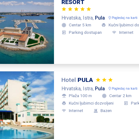
RESORT
Hrvatska, Istra,
Pula
Pogledaj na karti
Centar 5 km
Kućni ljubimci do
Parking dostupan
Internet
Hotel
PULA
Hrvatska, Istra,
Pula
Pogledaj na karti
Plaža 100 m
Centar 2 km
Kućni ljubimci dozvoljeni
Par
Internet
Bazen