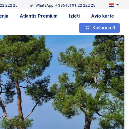
 22 222 25
WhatsApp: + 385 (0) 91 22 222 25
enja
Atlantis Premium
Izleti
Avio karte
Košarica
0