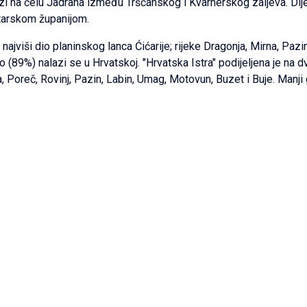
 na čelu Jadrana između Tršćanskog i Kvarnerskog zaljeva. Dijele g
tarskom županijom.
 najviši dio planinskog lanca Ćićarije; rijeke Dragonja, Mirna, Pazin
 dio (89%) nalazi se u Hrvatskoj. "Hrvatska Istra" podijeljena je na 
, Poreč, Rovinj, Pazin, Labin, Umag, Motovun, Buzet i Buje. Manji g