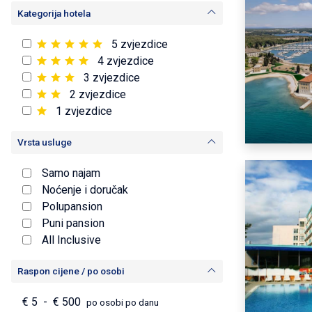
Kategorija hotela
5 zvjezdice
4 zvjezdice
3 zvjezdice
2 zvjezdice
1 zvjezdice
Vrsta usluge
Samo najam
Noćenje i doručak
Polupansion
Puni pansion
All Inclusive
Raspon cijene / po osobi
€
5
-
€
500
po osobi po danu