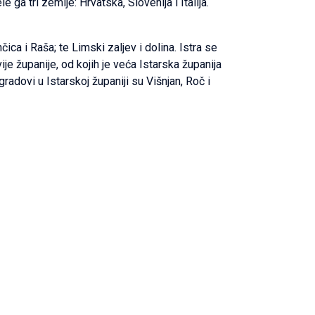
a tri zemlje: Hrvatska, Slovenija i Italija.
čica i Raša; te Limski zaljev i dolina. Istra se
dvije županije, od kojih je veća Istarska županija
radovi u Istarskoj županiji su Višnjan, Roč i