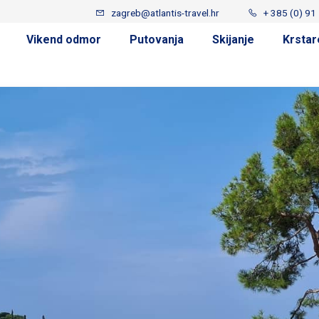
zagreb@atlantis-travel.hr
+ 385 (0) 91
Vikend odmor
Putovanja
Skijanje
Krstar