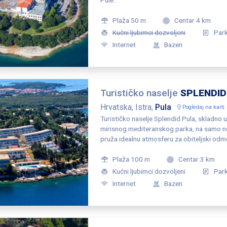
Pule.
Plaža 50 m
Centar 4 km
Kućni ljubimci dozvoljeni
Par
Internet
Bazen
Turističko naselje
SPLENDID
Hrvatska, Istra,
Pula
Pogledaj na karti
Turističko naselje Splendid Pula, skladno uk
mirisnog mediteranskog parka, na samo n
pruža idealnu atmosferu za obiteljski odmo
Plaža 100 m
Centar 3 km
Kućni ljubimci dozvoljeni
Par
Internet
Bazen