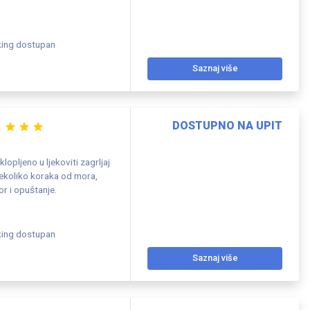
king dostupan
Saznaj više
DOSTUPNO NA UPIT
lopljeno u ljekoviti zagrljaj
ekoliko koraka od mora,
r i opuštanje.
king dostupan
Saznaj više