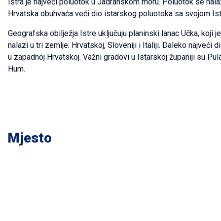
Istra je najveći poluotok u Jadranskom moru. Poluotok se nalazi
Hrvatska obuhvaća veći dio istarskog poluotoka sa svojom Is
Geografska obilježja Istre uključuju planinski lanac Učka, koji je
nalazi u tri zemlje: Hrvatskoj, Sloveniji i Italiji. Daleko najveći
u zapadnoj Hrvatskoj. Važni gradovi u Istarskoj županiji su Pula
Hum.
Mjesto