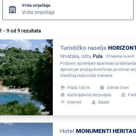
Vrsta smještaja
Vrsta smještaja
1
-
9
od
9
rezultata
Turističko naselje
HORIZON
Hrvatska, Istra,
Pula
Pogledaj na karti
Potpuno opremljeni apartmani predstavljaju
djecom jer pružaju komforan, prostran smj
vlastitog rasporeda vremena.
Plaža 100 m
Centar 3 km
Kućni ljubimci dozvoljeni
Par
Internet
Bazen
Hotel
MONUMENTI HERITAG