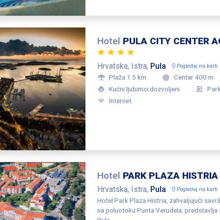
Hotel
PULA CITY CENTER
Hrvatska, Istra,
Pula
Pogledaj na karti
Plaža 1.5 km
Centar 400 m
Kućni ljubimci dozvoljeni
Par
Internet
Hotel
PARK PLAZA HISTRIA
Hrvatska, Istra,
Pula
Pogledaj na karti
Hotel Park Plaza Histria, zahvaljujući sa
na poluotoku Punta Verudela, predstavlja 