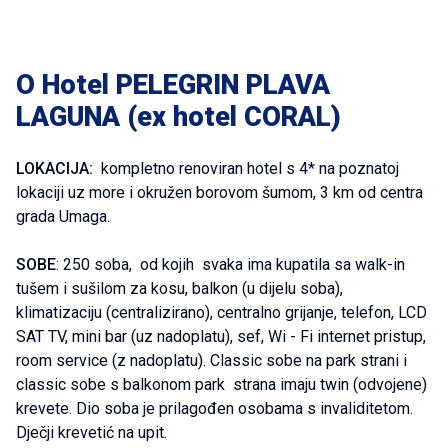
O Hotel PELEGRIN PLAVA
LAGUNA (ex hotel CORAL)
LOKACIJA:
kompletno renoviran hotel s 4* na poznatoj
lokaciji uz more i okružen borovom šumom, 3 km od centra
grada Umaga.
SOBE
: 250 soba, od kojih svaka ima kupatila sa walk-in
tušem i sušilom za kosu, balkon (u dijelu soba),
klimatizaciju (centralizirano), centralno grijanje, telefon, LCD
SAT TV, mini bar (uz nadoplatu), sef, Wi - Fi internet pristup,
room service (z nadoplatu). Classic sobe na park strani i
classic sobe s balkonom park strana imaju twin (odvojene)
krevete. Dio soba je prilagođen osobama s invaliditetom.
Dječji krevetić na upit.