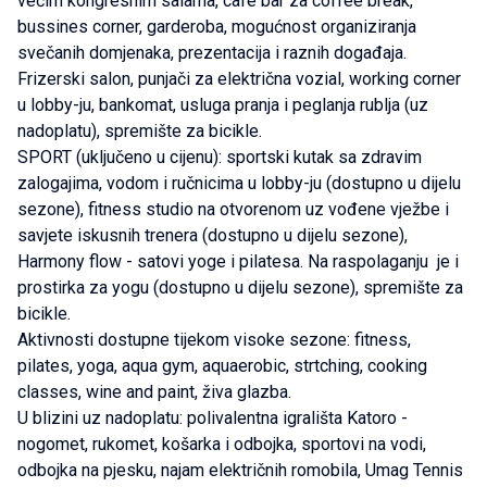
većim kongresnim salama, cafe bar za coffee break,
bussines corner, garderoba, mogućnost organiziranja
svečanih domjenaka, prezentacija i raznih događaja.
Frizerski salon, punjači za električna vozial, working corner
u lobby-ju, bankomat, usluga pranja i peglanja rublja (uz
nadoplatu), spremište za bicikle.
SPORT (uključeno u cijenu): sportski kutak sa zdravim
zalogajima, vodom i ručnicima u lobby-ju (dostupno u dijelu
sezone), fitness studio na otvorenom uz vođene vježbe i
savjete iskusnih trenera (dostupno u dijelu sezone),
Harmony flow - satovi yoge i pilatesa. Na raspolaganju je i
prostirka za yogu (dostupno u dijelu sezone), spremište za
bicikle.
Aktivnosti dostupne tijekom visoke sezone: fitness,
pilates, yoga, aqua gym, aquaerobic, strtching, cooking
classes, wine and paint, živa glazba.
U blizini uz nadoplatu: polivalentna igrališta Katoro -
nogomet, rukomet, košarka i odbojka, sportovi na vodi,
odbojka na pjesku, najam električnih romobila, Umag Tennis