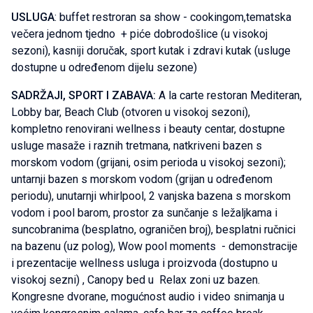
USLUGA
: buffet restroran sa show - cookingom,tematska
večera jednom tjedno + piće dobrodošlice (u visokoj
sezoni), kasniji doručak, sport kutak i zdravi kutak (usluge
dostupne u određenom dijelu sezone)
SADRŽAJI, SPORT I ZABAVA:
A la carte restoran Mediteran,
Lobby bar, Beach Club (otvoren u visokoj sezoni),
kompletno renovirani wellness i beauty centar, dostupne
usluge masaže i raznih tretmana, natkriveni bazen s
morskom vodom (grijani, osim perioda u visokoj sezoni);
untarnji bazen s morskom vodom (grijan u određenom
periodu), unutarnji whirlpool, 2 vanjska bazena s morskom
vodom i pool barom, prostor za sunčanje s ležaljkama i
suncobranima (besplatno, ograničen broj), besplatni ručnici
na bazenu (uz polog), Wow pool moments - demonstracije
i prezentacije wellness usluga i proizvoda (dostupno u
visokoj sezni) , Canopy bed u Relax zoni uz bazen.
Kongresne dvorane, mogućnost audio i video snimanja u