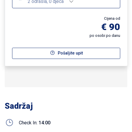
2 odrasla, 0 djeca
Cijena od
€ 90
po osobi po danu
Pošaljite upit
Sadržaj
Check In:
14:00