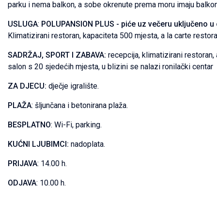
parku i nema balkon, a sobe okrenute prema moru imaju balkon
USLUGA
:
POLUPANSION PLUS - piće uz večeru uključeno u 
Klimatizirani restoran, kapaciteta 500 mjesta, a la carte restora
SADRŽAJ, SPORT I ZABAVA:
recepcija, klimatizirani restoran
salon s 20 sjedećih mjesta, u blizini se nalazi ronilački centar
ZA DJECU:
dječje igralište.
PLAŽA
: šljunčana i betonirana plaža.
BESPLATNO
: Wi-Fi, parking.
KUĆNI LJUBIMCI:
nadoplata.
PRIJAVA
: 14.00 h.
ODJAVA
: 10.00 h.