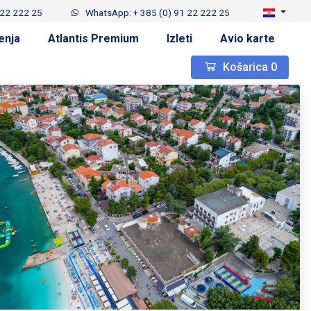
 22 222 25
WhatsApp: + 385 (0) 91 22 222 25
enja
Atlantis Premium
Izleti
Avio karte
Košarica
0