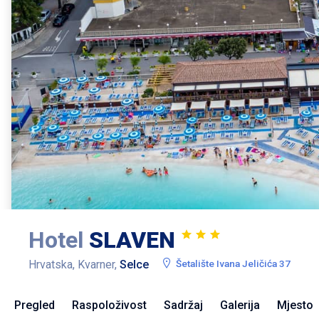
Hotel
SLAVEN
Hrvatska, Kvarner,
Selce
Šetalište Ivana Jeličića 37
Pregled
Raspoloživost
Sadržaj
Galerija
Mjesto