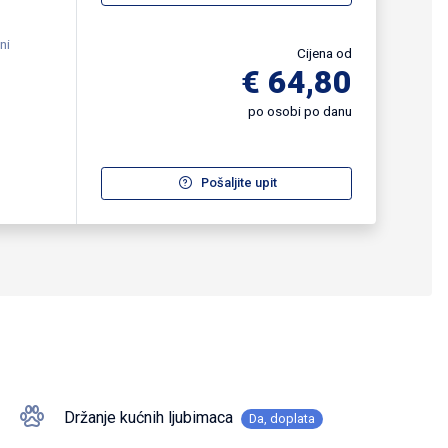
ni
Cijena od
€ 64,80
po osobi po danu
Pošaljite upit
Držanje kućnih ljubimaca
Da, doplata