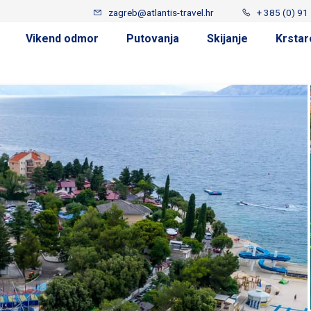
zagreb@atlantis-travel.hr
+ 385 (0) 91
Vikend odmor
Putovanja
Skijanje
Krstar