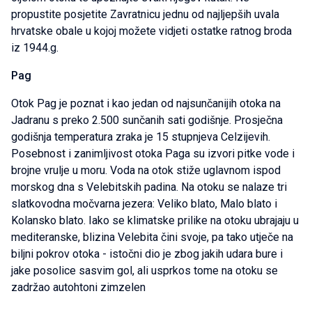
propustite posjetite Zavratnicu jednu od najljepših uvala
hrvatske obale u kojoj možete vidjeti ostatke ratnog broda
iz 1944.g.
Pag
Otok Pag je poznat i kao jedan od najsunčanijih otoka na
Jadranu s preko 2.500 sunčanih sati godišnje. Prosječna
godišnja temperatura zraka je 15 stupnjeva Celzijevih.
Posebnost i zanimljivost otoka Paga su izvori pitke vode i
brojne vrulje u moru. Voda na otok stiže uglavnom ispod
morskog dna s Velebitskih padina. Na otoku se nalaze tri
slatkovodna močvarna jezera: Veliko blato, Malo blato i
Kolansko blato. Iako se klimatske prilike na otoku ubrajaju u
mediteranske, blizina Velebita čini svoje, pa tako utječe na
biljni pokrov otoka - istočni dio je zbog jakih udara bure i
jake posolice sasvim gol, ali usprkos tome na otoku se
zadržao autohtoni zimzelen