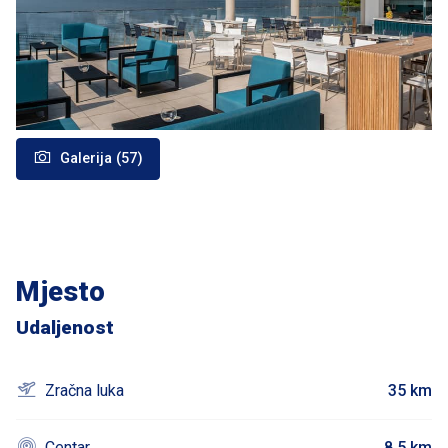
Galerija (57)
Mjesto
Udaljenost
Zračna luka
35 km
Centar
8.5 km