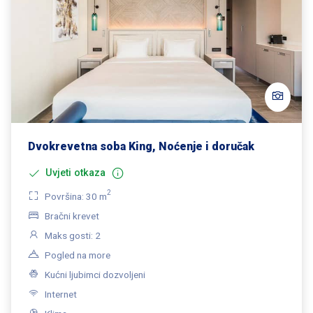
Dvokrevetna soba King, Noćenje i doručak
Uvjeti otkaza
2
Površina: 30 m
Bračni krevet
Maks gosti: 2
Pogled na more
Kućni ljubimci dozvoljeni
Internet