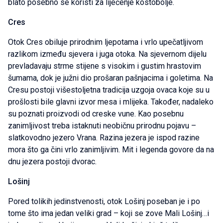
blato posebno se koristi za liječenje kostobolje.
Cres
Otok Cres obiluje prirodnim ljepotama i vrlo upečatljivom
razlikom između sjevera i juga otoka. Na sjevernom dijelu
prevladavaju strme stijene s visokim i gustim hrastovim
šumama, dok je južni dio prošaran pašnjacima i goletima. Na
Cresu postoji višestoljetna tradicija uzgoja ovaca koje su u
prošlosti bile glavni izvor mesa i mlijeka. Također, nadaleko
su poznati proizvodi od creske vune. Kao posebnu
zanimljivost treba istaknuti neobičnu prirodnu pojavu –
slatkovodno jezero Vrana. Razina jezera je ispod razine
mora što ga čini vrlo zanimljivim. Mit i legenda govore da na
dnu jezera postoji dvorac.
Lošinj
Pored tolikih jedinstvenosti, otok Lošinj poseban je i po
tome što ima jedan veliki grad – koji se zove Mali Lošinj…i