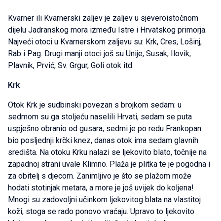
Kvarner ili Kvarnerski zaljev je zaljev u sjeveroistočnom
dijelu Jadranskog mora između Istre i Hrvatskog primorja.
Najveći otoci u Kvarnerskom zaljevu su: Krk, Cres, Lošinj,
Rab i Pag. Drugi manji otoci još su Unije, Susak, Ilovik,
Plavnik, Prvić, Sv. Grgur, Goli otok itd.
Krk
Otok Krk je sudbinski povezan s brojkom sedam: u
sedmom su ga stoljeću naselili Hrvati, sedam se puta
uspješno obranio od gusara, sedmi je po redu Frankopan
bio posljednji krčki knez, danas otok ima sedam glavnih
središta. Na otoku Krku nalazi se ljekovito blato, točnije na
zapadnoj strani uvale Klimno. Plaža je plitka te je pogodna i
za obitelj s djecom. Zanimljivo je što se plažom može
hodati stotinjak metara, a more je još uvijek do koljena!
Mnogi su zadovoljni učinkom ljekovitog blata na vlastitoj
koži, stoga se rado ponovo vraćaju. Upravo to ljekovito