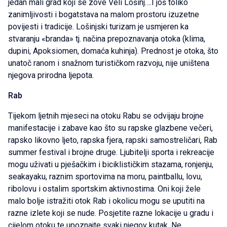
jedan mali grad koji se zove Veli Lošinj….I još toliko
zanimljivosti i bogatstava na malom prostoru izuzetne
povijesti i tradicije. Lošinjski turizam je usmjeren ka
stvaranju «branda» tj. načina prepoznavanja otoka (klima,
dupini, Apoksiomen, domaća kuhinja). Prednost je otoka, što
unatoč ranom i snažnom turističkom razvoju, nije uništena
njegova prirodna ljepota.
Rab
Tijekom ljetnih mjeseci na otoku Rabu se odvijaju brojne
manifestacije i zabave kao što su rapske glazbene večeri,
rapsko likovno ljeto, rapska fjera, rapski samostreličari, Rab
summer festival i brojne druge. Ljubitelji sporta i rekreacije
mogu uživati u pješačkim i biciklističkim stazama, ronjenju,
seakayaku, raznim sportovima na moru, paintballu, lovu,
ribolovu i ostalim sportskim aktivnostima. Oni koji žele
malo bolje istražiti otok Rab i okolicu mogu se uputiti na
razne izlete koji se nude. Posjetite razne lokacije u gradu i
cijelom otoku te upoznajte svaki njegov kutak. Ne