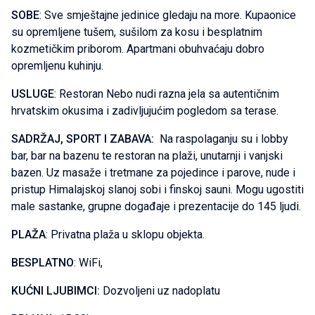
SOBE
: Sve smještajne jedinice gledaju na more. Kupaonice
su opremljene tušem, sušilom za kosu i besplatnim
kozmetičkim priborom. Apartmani obuhvaćaju dobro
opremljenu kuhinju.
USLUGE
: Restoran Nebo nudi razna jela sa autentičnim
hrvatskim okusima i zadivljujućim pogledom sa terase.
SADRŽAJ, SPORT I ZABAVA:
Na raspolaganju su i lobby
bar, bar na bazenu te restoran na plaži, unutarnji i vanjski
bazen. Uz masaže i tretmane za pojedince i parove, nude i
pristup Himalajskoj slanoj sobi i finskoj sauni. Mogu ugostiti
male sastanke, grupne događaje i prezentacije do 145 ljudi.
PLAŽA
: Privatna plaža u sklopu objekta.
BESPLATNO
: WiFi,
KUĆNI LJUBIMCI:
Dozvoljeni uz nadoplatu