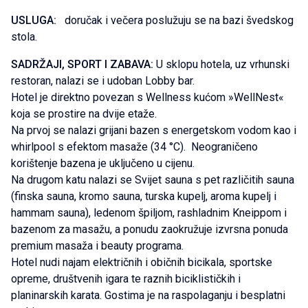
USLUGA:
doručak i večera poslužuju se na bazi švedskog
stola.
SADRŽAJI, SPORT I ZABAVA:
U sklopu hotela, uz vrhunski
restoran, nalazi se i udoban Lobby bar.
Hotel je direktno povezan s Wellness kućom »WellNest«
koja se prostire na dvije etaže.
Na prvoj se nalazi grijani bazen s energetskom vodom kao i
whirlpool s efektom masaže (34 °C). Neograničeno
korištenje bazena je uključeno u cijenu.
Na drugom katu nalazi se Svijet sauna s pet različitih sauna
(finska sauna, kromo sauna, turska kupelj, aroma kupelj i
hammam sauna), ledenom špiljom, rashladnim Kneippom i
bazenom za masažu, a ponudu zaokružuje izvrsna ponuda
premium masaža i beauty programa.
Hotel nudi najam električnih i običnih bicikala, sportske
opreme, društvenih igara te raznih biciklističkih i
planinarskih karata. Gostima je na raspolaganju i besplatni