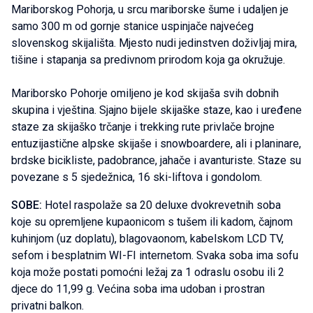
Mariborskog Pohorja, u srcu mariborske šume i udaljen je
samo 300 m od gornje stanice uspinjače najvećeg
slovenskog skijališta. Mjesto nudi jedinstven doživljaj mira,
tišine i stapanja sa predivnom prirodom koja ga okružuje.
Mariborsko Pohorje omiljeno je kod skijaša svih dobnih
skupina i vještina. Sjajno bijele skijaške staze, kao i uređene
staze za skijaško trčanje i trekking rute privlače brojne
entuzijastične alpske skijaše i snowboardere, ali i planinare,
brdske bicikliste, padobrance, jahače i avanturiste. Staze su
povezane s 5 sjedežnica, 16 ski-liftova i gondolom.
SOBE:
Hotel raspolaže sa 20 deluxe dvokrevetnih soba
koje su opremljene kupaonicom s tušem ili kadom, čajnom
kuhinjom (uz doplatu), blagovaonom, kabelskom LCD TV,
sefom i besplatnim WI-FI internetom. Svaka soba ima sofu
koja može postati pomoćni ležaj za 1 odraslu osobu ili 2
djece do 11,99 g. Većina soba ima udoban i prostran
privatni balkon.