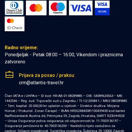
Radno vrijeme:
Ponedjeljak - Petak 08:00 – 16:00, Vikendom i praznicima
zatvoreno
Prijava za posao / praksu:
crm@atlantis-travel.hr
Član IATA-e i UHPA-e − ID kod: HR-AB-01-08289885 − OIB: 54089624563 − MB:
1442546 − Reg. sud: Trgovački sud u Zagrebu / Tt-12/20584-1 / MBS 080289885
− Tem. kapital: 20.000,00 kn uplaćen u cijelosti − Direktor društva: Mirjana
Horvat / Prokurist: Zoran Čarapić − IBAN HR5524840081100439430 kod banke
Raiffeisenbank Austria dd, Petrinjska 59, Zagreb, Hrvatska, SWIFT RZBHHR2X
− Uniqa Osiguranje polica osiguranja od odgovornosti br. 11-7003136197 −
Osiguranje jamčevine br. 45-7003136200 − Nadležno tijelo zaduženo za
nadzor: Državni inspektorat, Turistička inspekcija, Šubićeva 29, 10000 Zagreb