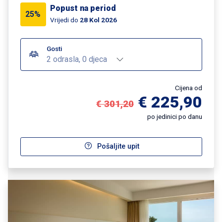
Popust na period
25%
Vrijedi do
28 Kol 2026
Gosti
2 odrasla, 0 djeca
Cijena od
€ 225,90
€ 301,20
po jedinici po danu
Pošaljite upit