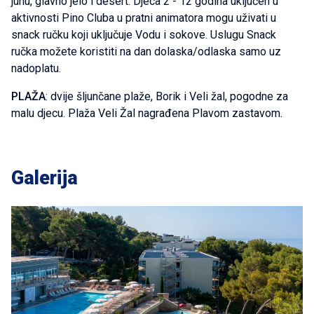
juhu, glavno jelo i desert. Djeca 2 - 12 godina uključen u
aktivnosti Pino Cluba u pratni animatora mogu uživati u
snack ručku koji uključuje Vodu i sokove. Uslugu Snack
ručka možete koristiti na dan dolaska/odlaska samo uz
nadoplatu.
PLAŽA
: dvije šljunčane plaže, Borik i Veli žal, pogodne za
malu djecu. Plaža Veli Žal nagrađena Plavom zastavom.
Galerija