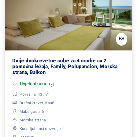
Dvije dvokrevetne sobe za 4 osobe sa 2
pomoćna ležaja, Family, Polupansion, Morska
strana, Balkon
Uvjeti otkaza
2
Površina: 43 m
Bračni krevet, Kauč
Maks gosti: 6
Morska strana
Kućni ljubimci dozvoljeni
Internet