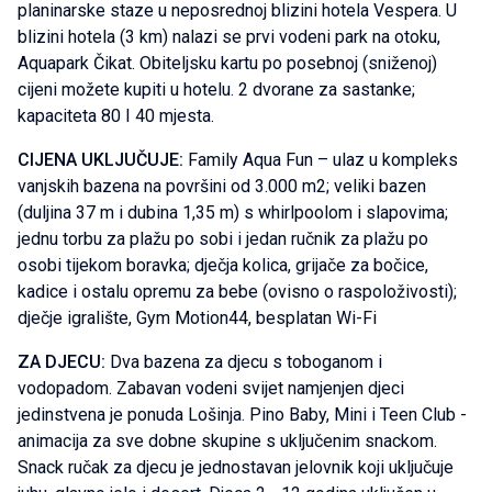
planinarske staze u neposrednoj blizini hotela Vespera. U
blizini hotela (3 km) nalazi se prvi vodeni park na otoku,
Aquapark Čikat. Obiteljsku kartu po posebnoj (sniženoj)
cijeni možete kupiti u hotelu. 2 dvorane za sastanke;
kapaciteta 80 I 40 mjesta.
CIJENA UKLJUČUJE:
Family Aqua Fun – ulaz u kompleks
vanjskih bazena na površini od 3.000 m2; veliki bazen
(duljina 37 m i dubina 1,35 m) s whirlpoolom i slapovima;
jednu torbu za plažu po sobi i jedan ručnik za plažu po
osobi tijekom boravka; dječja kolica, grijače za bočice,
kadice i ostalu opremu za bebe (ovisno o raspoloživosti);
dječje igralište, Gym Motion44, besplatan Wi-Fi
ZA DJECU:
Dva bazena za djecu s toboganom i
vodopadom. Zabavan vodeni svijet namjenjen djeci
jedinstvena je ponuda Lošinja. Pino Baby, Mini i Teen Club -
animacija za sve dobne skupine s uključenim snackom.
Snack ručak za djecu je jednostavan jelovnik koji uključuje