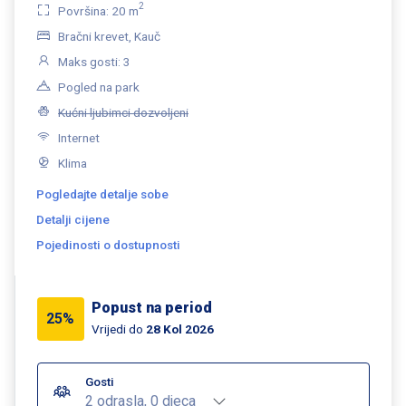
2
Površina: 20 m
Bračni krevet, Kauč
Maks gosti: 3
Pogled na park
Kućni ljubimci dozvoljeni
Internet
Klima
Pogledajte detalje sobe
Detalji cijene
Pojedinosti o dostupnosti
Popust na period
25%
Vrijedi do
28 Kol 2026
Gosti
2 odrasla, 0 djeca