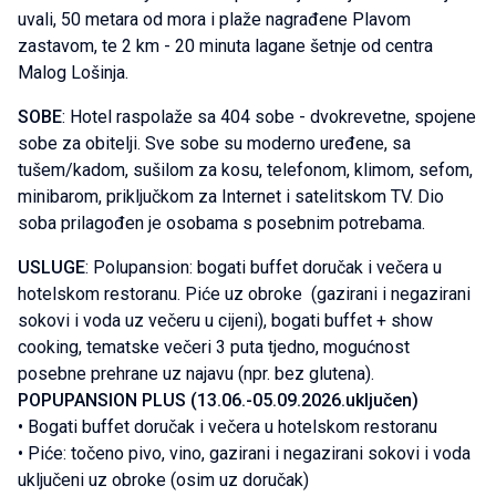
uvali, 50 metara od mora i plaže nagrađene Plavom
zastavom, te 2 km - 20 minuta lagane šetnje od centra
Malog Lošinja.
SOBE
: Hotel raspolaže sa 404 sobe - dvokrevetne, spojene
sobe za obitelji. Sve sobe su moderno uređene, sa
tušem/kadom, sušilom za kosu, telefonom, klimom, sefom,
minibarom, priključkom za Internet i satelitskom TV. Dio
soba prilagođen je osobama s posebnim potrebama.
USLUGE
: Polupansion: bogati buffet doručak i večera u
hotelskom restoranu. Piće uz obroke (gazirani i negazirani
sokovi i voda uz večeru u cijeni), bogati buffet + show
cooking, tematske večeri 3 puta tjedno, mogućnost
posebne prehrane uz najavu (npr. bez glutena).
POPUPANSION PLUS (13.06.-05.09.2026.uključen)
• Bogati buffet doručak i večera u hotelskom restoranu
• Piće: točeno pivo, vino, gazirani i negazirani sokovi i voda
uključeni uz obroke (osim uz doručak)