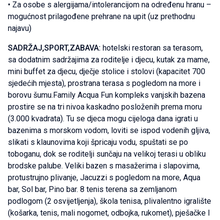
• Za osobe s alergijama/intolerancijom na određenu hranu –
mogućnost prilagođene prehrane na upit (uz prethodnu
najavu)
SADRŽAJ,SPORT,ZABAVA:
hotelski restoran sa terasom,
sa dodatnim sadržajima za roditelje i djecu, kutak za mame,
mini buffet za djecu, dječje stolice i stolovi (kapacitet 700
sjedećih mjesta), prostrana terasa s pogledom na more i
borovu šumu.Family Acqua Fun kompleks vanjskih bazena
prostire se na tri nivoa kaskadno posloženih prema moru
(3.000 kvadrata). Tu se djeca mogu cijeloga dana igrati u
bazenima s morskom vodom, loviti se ispod vodenih gljiva,
slikati s klaunovima koji špricaju vodu, spuštati se po
toboganu, dok se roditelji sunčaju na velikoj terasi u obliku
brodske palube. Veliki bazen s masažerima i slapovima,
protustrujno plivanje, Jacuzzi s pogledom na more, Aqua
bar, Sol bar, Pino bar. 8 tenis terena sa zemljanom
podlogom (2 osvijetljenja), škola tenisa, plivalentno igralište
(košarka, tenis, mali nogomet, odbojka, rukomet), pješačke I