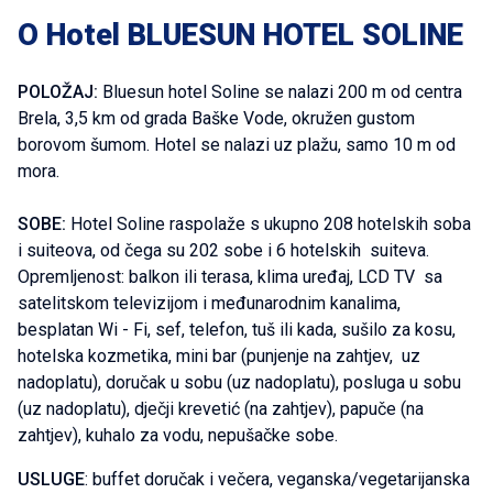
O Hotel BLUESUN HOTEL SOLINE
POLOŽAJ:
Bluesun hotel Soline se nalazi 200 m od centra
Brela, 3,5 km od grada Baške Vode, okružen gustom
borovom šumom. Hotel se nalazi uz plažu, samo 10 m od
mora.
SOBE:
Hotel Soline raspolaže s ukupno 208 hotelskih soba
i suiteova, od čega su 202 sobe i 6 hotelskih suiteva.
Opremljenost: balkon ili terasa, klima uređaj, LCD TV sa
satelitskom televizijom i međunarodnim kanalima,
besplatan Wi - Fi, sef, telefon, tuš ili kada, sušilo za kosu,
hotelska kozmetika, mini bar (punjenje na zahtjev, uz
nadoplatu), doručak u sobu (uz nadoplatu), posluga u sobu
(uz nadoplatu), dječji krevetić (na zahtjev), papuče (na
zahtjev), kuhalo za vodu, nepušačke sobe.
USLUGE
: buffet doručak i večera, veganska/vegetarijanska