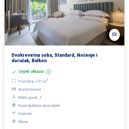
Dvokrevetna soba, Standard, Noćenje i
doručak, Balkon
Uvjeti otkaza
2
Površina: <21 m
Bračni krevet
Maks gosti: 2
Kućni ljubimci dozvoljeni
Internet
Klima