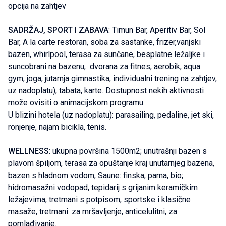
opcija na zahtjev
SADRŽAJ, SPORT I ZABAVA
: Timun Bar, Aperitiv Bar, Sol
Bar, A la carte restoran, soba za sastanke, frizer,vanjski
bazen, whirlpool, terasa za sunčane, besplatne ležaljke i
suncobrani na bazenu, dvorana za fitnes, aerobik, aqua
gym, joga, jutarnja gimnastika, individualni trening na zahtjev,
uz nadoplatu), tabata, karte. Dostupnost nekih aktivnosti
može ovisiti o animacijskom programu.
U blizini hotela (uz nadoplatu): parasailing, pedaline, jet ski,
ronjenje, najam bicikla, tenis.
WELLNESS
: ukupna površina 1500m2; unutrašnji bazen s
plavom špiljom, terasa za opuštanje kraj unutarnjeg bazena,
bazen s hladnom vodom, Saune: finska, parna, bio;
hidromasažni vodopad, tepidarij s grijanim keramičkim
ležajevima, tretmani s potpisom, sportske i klasične
masaže, tretmani: za mršavljenje, anticelulitni, za
pomlađivanje.