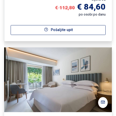
€ 84,60
€ 112,80
po osobi po danu
Pošaljite upit