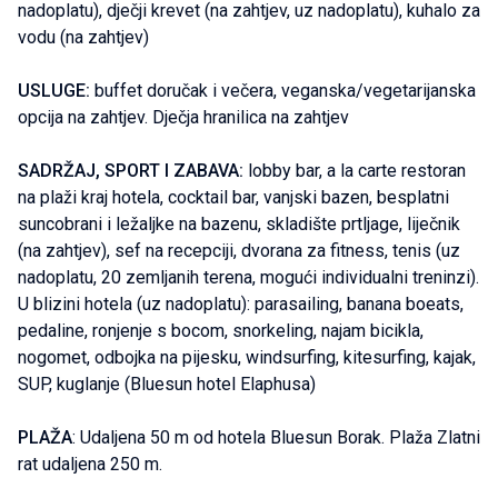
nadoplatu), dječji krevet (na zahtjev, uz nadoplatu), kuhalo za
vodu (na zahtjev)
USLUGE:
buffet doručak i večera, veganska/vegetarijanska
opcija na zahtjev. Dječja hranilica na zahtjev
SADRŽAJ, SPORT I ZABAVA:
lobby bar, a la carte restoran
na plaži kraj hotela, cocktail bar, vanjski bazen, besplatni
suncobrani i ležaljke na bazenu, skladište prtljage, liječnik
(na zahtjev), sef na recepciji, dvorana za fitness, tenis (uz
nadoplatu, 20 zemljanih terena, mogući individualni treninzi).
U blizini hotela (uz nadoplatu): parasailing, banana boeats,
pedaline, ronjenje s bocom, snorkeling, najam bicikla,
nogomet, odbojka na pijesku, windsurfing, kitesurfing, kajak,
SUP, kuglanje (Bluesun hotel Elaphusa)
PLAŽA
: Udaljena 50 m od hotela Bluesun Borak. Plaža Zlatni
rat udaljena 250 m.