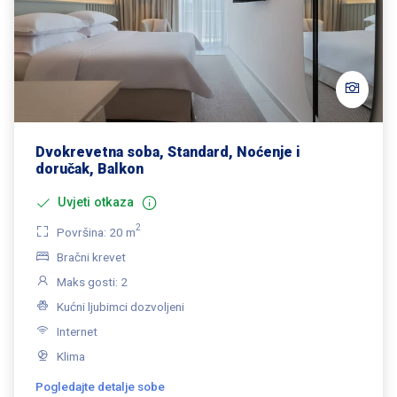
Dvokrevetna soba, Standard, Noćenje i
doručak, Balkon
Uvjeti otkaza
2
Površina: 20 m
Bračni krevet
Maks gosti: 2
Kućni ljubimci dozvoljeni
Internet
Klima
Pogledajte detalje sobe