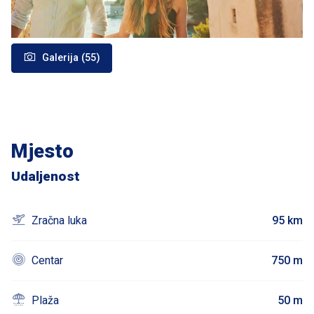
Galerija (55)
Mjesto
Udaljenost
Zračna luka
95 km
Centar
750 m
Plaža
50 m