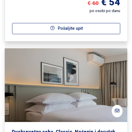
€ 54
€ 60
po osobi po danu
Pošaljite upit
Dvokrevetna soba, Classic, Noćenje i doručak