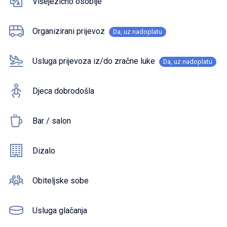
Višejezično osoblje
Organizirani prijevoz
Da, uz nadoplatu
Usluga prijevoza iz/do zračne luke
Da, uz nadoplatu
Djeca dobrodošla
Bar / salon
Dizalo
Obiteljske sobe
Usluga glačanja