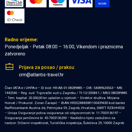
Radno vrijeme:
Ponedjeljak - Petak 08:00 – 16:00, Vikendom i praznicima
zatvoreno
Prijava za posao / praksu:
crm@atlantis-travel.hr
Član IATA-e i UHPA-e − ID kod: HR-AB-01-08289885 − OIB: 54089624563 − MB:
1442546 − Reg. sud: Trgovački sud u Zagrebu / Tt-12/20584-1 / MBS 080289885
− Tem. kapital: 20.000,00 kn uplaćen u cijelosti − Direktor društva: Mirjana
Horvat / Prokurist: Zoran Čarapić − IBAN HR5524840081100439430 kod banke
Raiffeisenbank Austria dd, Petrinjska 59, Zagreb, Hrvatska, SWIFT RZBHHR2X
− Uniqa Osiguranje polica osiguranja od odgovornosti br. 11-7003136197 −
Osiguranje jamčevine br. 45-7003136200 − Nadležno tijelo zaduženo za
nadzor: Državni inspektorat, Turistička inspekcija, Šubićeva 29, 10000 Zagreb