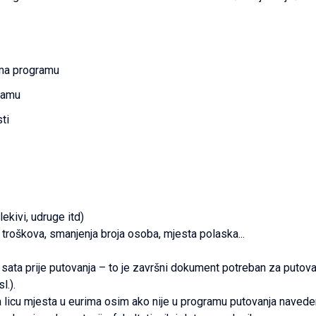
rema programu
gramu
ti
ekivi, udruge itd)
 troškova, smanjenja broja osoba, mjesta polaska...
ata prije putovanja – to je završni dokument potreban za putova
l.).
a licu mjesta u eurima osim ako nije u programu putovanja naveden