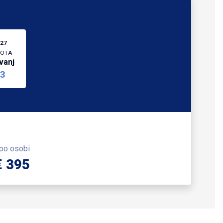
27
OTA
vanj
3
 po osobi
€ 395