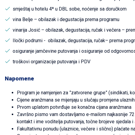
smještaj u hotelu 4* u DBL sobe, noćenje sa doručkom
vina Belje – obilazak i degustacija prema programu
vinarija Josić – obilazak, degustacija, ručak i večera – p
Iločki podrumi - obilazak, degustacija, ručak– prema pro
osiguranje jamčevine putovanja i osiguranje od odgovornos
troškovi organizacije putovanja i PDV
Napomene
Program je namjenjen za ”zatvorene grupe” (sindikati, kol
Cijene aranžmana se mijenjaju u slučaju promjena ulaznih
Prvom uplatom potvrđuje se konačna cijana aranžmana
Završno pismo vam dostavljamo e-mailom najkasnije 72 s
kontakt i ime voditelja putovanja, točne brojeve sjedala i s
Fakultativnu ponudu (ulaznice, večere i slično) plaćate n