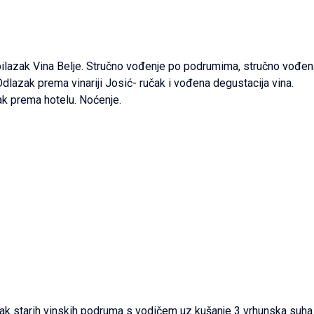
ilazak Vina Belje. Stručno vođenje po podrumima, stručno vođen
Odlazak prema vinariji Josić- ručak i vođena degustacija vina.
ak prema hotelu. Noćenje.
k starih vinskih podruma s vodičem uz kušanje 3 vrhunska suha