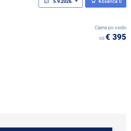
5.9.2026.
Košarica
0
Cijena po osobi
€ 395
od