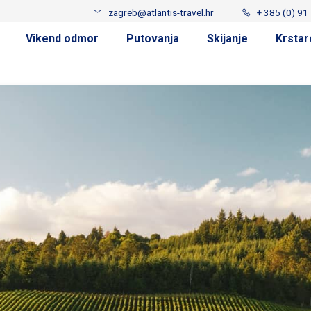
zagreb@atlantis-travel.hr
+ 385 (0) 91
Vikend odmor
Putovanja
Skijanje
Krstar