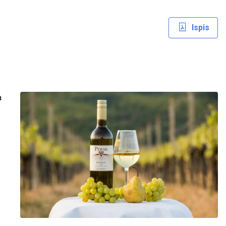
Ispis
a