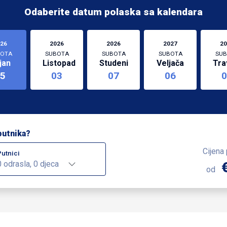
Odaberite datum polaska sa kalendara
26
2026
2026
2027
20
OTA
SUBOTA
SUBOTA
SUBOTA
SUB
jan
Listopad
Studeni
Veljača
Tra
5
03
07
06
0
putnika?
Cijena
Putnici
0 odrasla, 0 djeca
od