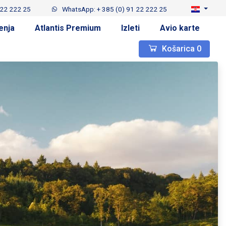
 22 222 25
WhatsApp: + 385 (0) 91 22 222 25
enja
Atlantis Premium
Izleti
Avio karte
Košarica
0