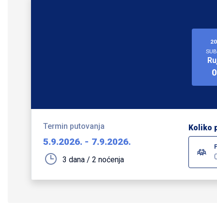
20
SUB
Ru
0
Termin putovanja
Koliko 
5.9.2026.
-
7.9.2026.
3 dana / 2 noćenja