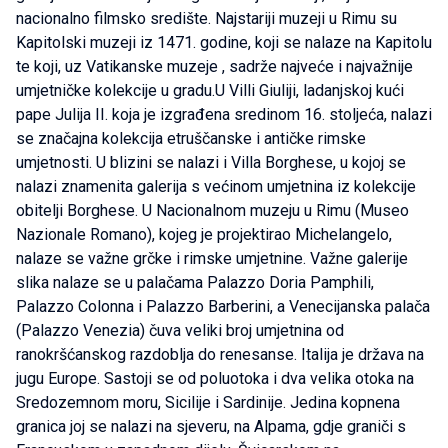
nacionalno filmsko središte. Najstariji muzeji u Rimu su
Kapitolski muzeji iz 1471. godine, koji se nalaze na Kapitolu
te koji, uz Vatikanske muzeje , sadrže najveće i najvažnije
umjetničke kolekcije u gradu.U Villi Giuliji, ladanjskoj kući
pape Julija II. koja je izgrađena sredinom 16. stoljeća, nalazi
se značajna kolekcija etruščanske i antičke rimske
umjetnosti. U blizini se nalazi i Villa Borghese, u kojoj se
nalazi znamenita galerija s većinom umjetnina iz kolekcije
obitelji Borghese. U Nacionalnom muzeju u Rimu (Museo
Nazionale Romano), kojeg je projektirao Michelangelo,
nalaze se važne grčke i rimske umjetnine. Važne galerije
slika nalaze se u palačama Palazzo Doria Pamphili,
Palazzo Colonna i Palazzo Barberini, a Venecijanska palača
(Palazzo Venezia) čuva veliki broj umjetnina od
ranokršćanskog razdoblja do renesanse. Italija je država na
jugu Europe. Sastoji se od poluotoka i dva velika otoka na
Sredozemnom moru, Sicilije i Sardinije. Jedina kopnena
granica joj se nalazi na sjeveru, na Alpama, gdje graniči s