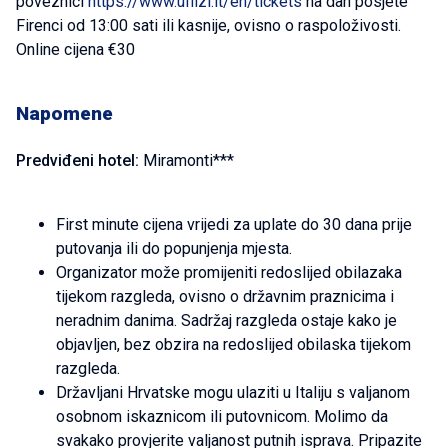
poveznici
https://www.uffizi.it/en/tickets
na dan posjete
Firenci od 13:00 sati ili kasnije, ovisno o raspoloživosti.
Online cijena €30
Napomene
Predviđeni hotel:
Miramonti***
First minute cijena vrijedi za uplate do 30 dana prije
putovanja ili do popunjenja mjesta.
Organizator može promijeniti redoslijed obilazaka
tijekom razgleda, ovisno o državnim praznicima i
neradnim danima. Sadržaj razgleda ostaje kako je
objavljen, bez obzira na redoslijed obilaska tijekom
razgleda.
Državljani Hrvatske mogu ulaziti u Italiju s valjanom
osobnom iskaznicom ili putovnicom. Molimo da
svakako provjerite valjanost putnih isprava. Pripazite