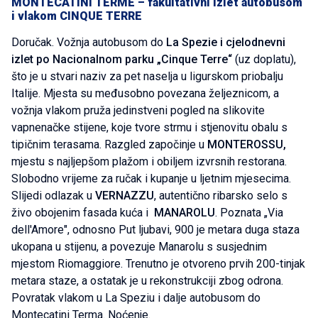
MONTECATINI TERME – fakultativni izlet autobusom
i vlakom CINQUE TERRE
Doručak. Vožnja autobusom do
La Spezie i cjelodnevni
izlet po Nacionalnom parku „Cinque Terre“
(uz doplatu),
što je u stvari naziv za pet naselja u ligurskom priobalju
Italije. Mjesta su međusobno povezana željeznicom, a
vožnja vlakom pruža jedinstveni pogled na slikovite
vapnenačke stijene, koje tvore strmu i stjenovitu obalu s
tipičnim terasama. Razgled započinje u
MONTEROSSU,
mjestu s najljepšom plažom i obiljem izvrsnih restorana.
Slobodno vrijeme za ručak i kupanje u ljetnim mjesecima.
Slijedi odlazak u
VERNAZZU
, autentično ribarsko selo s
živo obojenim fasada kuća i
MANAROLU
. Poznata „Via
dell'Amore", odnosno Put ljubavi, 900 je metara duga staza
ukopana u stijenu, a povezuje Manarolu s susjednim
mjestom Riomaggiore. Trenutno je otvoreno prvih 200-tinjak
metara staze, a ostatak je u rekonstrukciji zbog odrona.
Povratak vlakom u La Speziu i dalje autobusom do
Montecatini Terma. Noćenje.