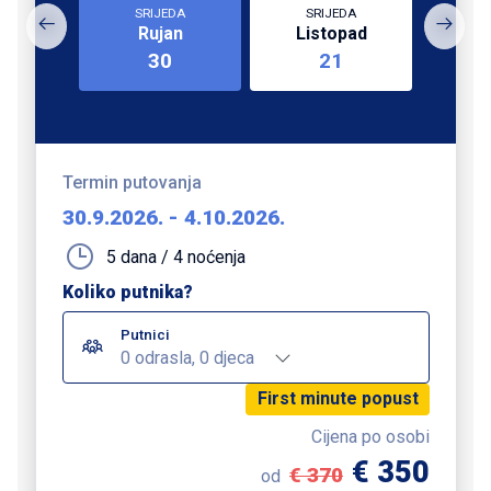
SRIJEDA
SRIJEDA
Rujan
Listopad
30
21
Termin putovanja
30.9.2026.
-
4.10.2026.
5 dana / 4 noćenja
Koliko putnika?
Putnici
0 odrasla, 0 djeca
First minute popust
Cijena po osobi
€ 350
€ 370
od