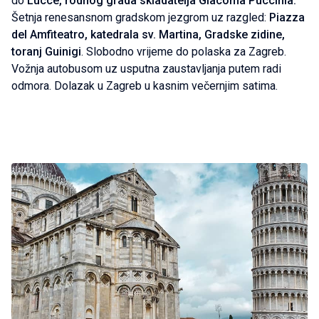
do
Lucce, rodnog grada skladatelja Giacoma Puccinia.
Šetnja renesansnom gradskom jezgrom uz razgled:
Piazza
del Amfiteatro, katedrala sv. Martina, Gradske zidine,
toranj Guinigi
. Slobodno vrijeme do polaska za Zagreb.
Vožnja autobusom uz usputna zaustavljanja putem radi
odmora. Dolazak u Zagreb u kasnim večernjim satima.