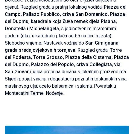
cijenu). Razgled grada u pratnji lokalnog vodiča:
Piazza del
Campo, Pallazo Pubblico, crkva San Domenico, Piazza
del Duomu, katedrala koja čuva remek djela Pisana,
Donatella i Michelangela
, s jedinstvenim mramornim
podom (ulaz u katedralu plaća se €5 na licu mjesta).
Slobodno vrijeme. Nastavak vožnje do
San Gimignana,
grada srednjovjekovnih tornjeva
. Razgled grada:
Torre
del Podesta, Torre Grosso, Piazza della Cisterna, Piazza
del Duomo, Palazzo del Popolo, crkva Collegiata, via
San Giovan
i, ulica prepuna dućana s lokalnim proizvodima.
Slijedi posjet vinariji i degustacija poznatih toskanskih vina,
maslinovog ulja, aceto balsamica i salama. Povratak u
Montecatini Terme. Noćenje.