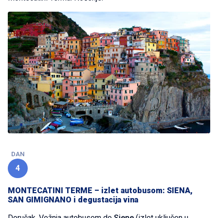
DAN
4
MONTECATINI TERME – izlet autobusom: SIENA,
SAN GIMIGNANO i degustacija vina
Doručak. Vožnja autobusom do
Siene
(izlet uključen u