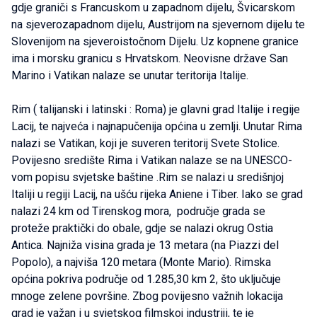
gdje graniči s Francuskom u zapadnom dijelu, Švicarskom
na sjeverozapadnom dijelu, Austrijom na sjevernom dijelu te
Slovenijom na sjeveroistočnom Dijelu. Uz kopnene granice
ima i morsku granicu s Hrvatskom. Neovisne države San
Marino i Vatikan nalaze se unutar teritorija Italije.
Rim ( talijanski i latinski : Roma) je glavni grad Italije i regije
Lacij, te najveća i najnapučenija općina u zemlji. Unutar Rima
nalazi se Vatikan, koji je suveren teritorij Svete Stolice.
Povijesno središte Rima i Vatikan nalaze se na UNESCO-
vom popisu svjetske baštine .Rim se nalazi u središnjoj
Italiji u regiji Lacij, na ušću rijeka Aniene i Tiber. Iako se grad
nalazi 24 km od Tirenskog mora, područje grada se
proteže praktički do obale, gdje se nalazi okrug Ostia
Antica. Najniža visina grada je 13 metara (na Piazzi del
Popolo), a najviša 120 metara (Monte Mario). Rimska
općina pokriva područje od 1.285,30 km 2, što uključuje
mnoge zelene površine. Zbog povijesno važnih lokacija
grad je važan i u svjetskog filmskoj industriji, te je