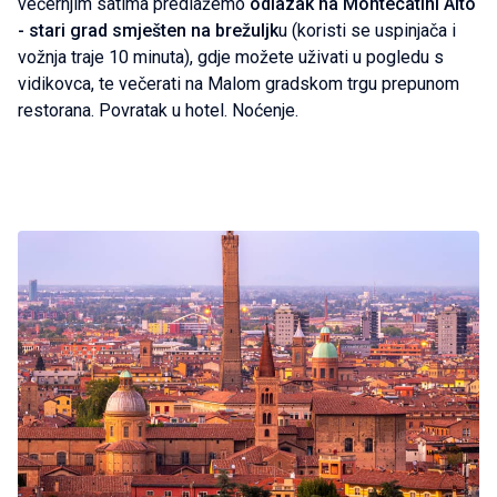
večernjim satima predlažemo
odlazak na Montecatini Alto
- stari grad smješten na brežuljk
u (koristi se uspinjača i
vožnja traje 10 minuta), gdje možete uživati u pogledu s
vidikovca, te večerati na Malom gradskom trgu prepunom
restorana. Povratak u hotel. Noćenje.