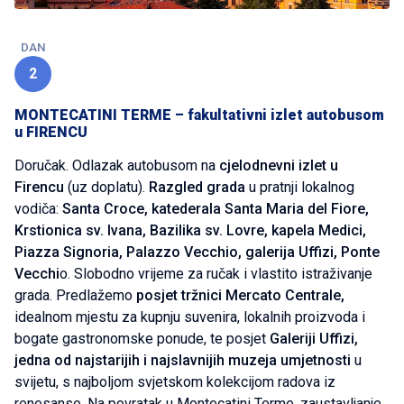
DAN
2
MONTECATINI TERME – fakultativni izlet autobusom
u FIRENCU
Doručak. Odlazak autobusom na
cjelodnevni izlet u
Firencu
(uz doplatu).
Razgled grada
u pratnji lokalnog
vodiča:
Santa Croce, katederala Santa Maria del Fiore,
Krstionica sv. Ivana, Bazilika sv. Lovre, kapela Medici,
Piazza Signoria, Palazzo Vecchio, galerija Uffizi, Ponte
Vecchi
o. Slobodno vrijeme za ručak i vlastito istraživanje
grada. Predlažemo
posjet tržnici Mercato Centrale,
idealnom mjestu za kupnju suvenira, lokalnih proizvoda i
bogate gastronomske ponude, te posjet
Galeriji Uffizi,
jedna od najstarijih i najslavnijih muzeja umjetnosti
u
svijetu, s najboljom svjetskom kolekcijom radova iz
renesanse. Na povratak u Montecatini Terme, zaustavljanje