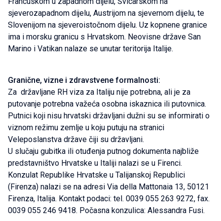
Francuskom u zapadnom dijelu, Švicarskom na
sjeverozapadnom dijelu, Austrijom na sjevernom dijelu, te
Slovenijom na sjeveroistočnom dijelu. Uz kopnene granice
ima i morsku granicu s Hrvatskom. Neovisne države San
Marino i Vatikan nalaze se unutar teritorija Italije.
Granične, vizne i zdravstvene formalnosti:
Za državljane RH viza za Italiju nije potrebna, ali je za
putovanje potrebna važeća osobna iskaznica ili putovnica.
Putnici koji nisu hrvatski državljani dužni su se informirati o
viznom režimu zemlje u koju putuju na stranici
Veleposlanstva države čiji su državljani.
U slučaju gubitka ili otuđenja putnog dokumenta najbliže
predstavništvo Hrvatske u Italiji nalazi se u Firenci.
Konzulat Republike Hrvatske u Talijanskoj Republici
(Firenza) nalazi se na adresi Via della Mattonaia 13, 50121
Firenza, Italija. Kontakt podaci: tel. 0039 055 263 9272, fax.
0039 055 246 9418. Počasna konzulica: Alessandra Fusi.