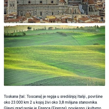
Toskana (tal.: Toscana) je regija u središnjoj Italiji , površine
oko 23.000 km 2 u kojoj živi oko 3,8 milijuna stanovnika.
Glavni grad regije je Firenca (Firenze), povijesno i kulturno