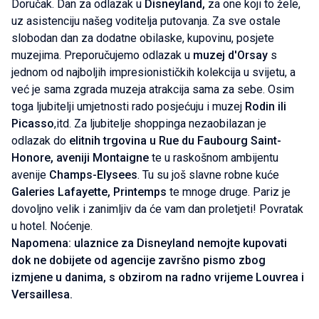
Doručak. Dan za odlazak u
Disneyland,
za one koji to žele,
uz asistenciju našeg voditelja putovanja. Za sve ostale
slobodan dan za dodatne obilaske, kupovinu, posjete
muzejima. Preporučujemo odlazak u
muzej d'Orsay
s
jednom od najboljih impresionističkih kolekcija u svijetu, a
već je sama zgrada muzeja atrakcija sama za sebe. Osim
toga ljubitelji umjetnosti rado posjećuju i muzej
Rodin ili
Picasso
,itd. Za ljubitelje shoppinga nezaobilazan je
odlazak do
elitnih trgovina u Rue du Faubourg Saint-
Honore, aveniji Montaigne
te u raskošnom ambijentu
avenije
Champs-Elysees
. Tu su još slavne robne kuće
Galeries Lafayette, Printemps
te mnoge druge. Pariz je
dovoljno velik i zanimljiv da će vam dan proletjeti! Povratak
u hotel. Noćenje.
Napomena: ulaznice za Disneyland nemojte kupovati
dok ne dobijete od agencije završno pismo zbog
izmjene u danima, s obzirom na radno vrijeme Louvrea i
Versaillesa.