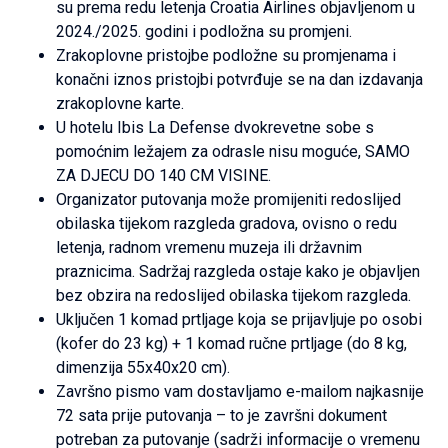
su prema redu letenja Croatia Airlines objavljenom u
2024./2025. godini i podložna su promjeni.
Zrakoplovne pristojbe podložne su promjenama i
konačni iznos pristojbi potvrđuje se na dan izdavanja
zrakoplovne karte.
U hotelu Ibis La Defense dvokrevetne sobe s
pomoćnim ležajem za odrasle nisu moguće, SAMO
ZA DJECU DO 140 CM VISINE.
Organizator putovanja može promijeniti redoslijed
obilaska tijekom razgleda gradova, ovisno o redu
letenja, radnom vremenu muzeja ili državnim
praznicima. Sadržaj razgleda ostaje kako je objavljen
bez obzira na redoslijed obilaska tijekom razgleda.
Uključen 1 komad prtljage koja se prijavljuje po osobi
(kofer do 23 kg) + 1 komad ručne prtljage (do 8 kg,
dimenzija 55x40x20 cm).
Završno pismo vam dostavljamo e-mailom najkasnije
72 sata prije putovanja – to je završni dokument
potreban za putovanje (sadrži informacije o vremenu