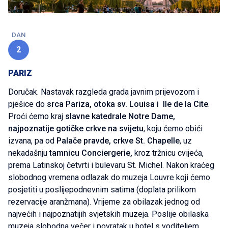
DAN
2
PARIZ
Doručak. Nastavak razgleda grada javnim prijevozom i
pješice do
srca Pariza, otoka sv. Louisa i Ile de la Cite
.
Proći ćemo kraj
slavne katedrale Notre Dame,
najpoznatije gotičke crkve na svijetu
, koju ćemo obići
izvana, pa od
Palače pravde, crkve St. Chapelle
, uz
nekadašnju
tamnicu Conciergerie,
kroz tržnicu cvijeća,
prema Latinskoj četvrti i bulevaru St. Michel. Nakon kraćeg
slobodnog vremena odlazak do muzeja Louvre koji ćemo
posjetiti u poslijepodnevnim satima (doplata prilikom
rezervacije aranžmana). Vrijeme za obilazak jednog od
najvećih i najpoznatijih svjetskih muzeja. Poslije obilaska
muzeja slobodna večer i povratak u hotel s voditeljem