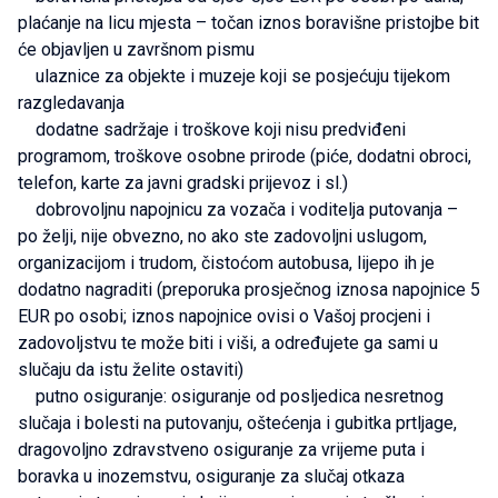
plaćanje na licu mjesta – točan iznos boravišne pristojbe bit
će objavljen u završnom pismu
ulaznice za objekte i muzeje koji se posjećuju tijekom
razgledavanja
dodatne sadržaje i troškove koji nisu predviđeni
programom, troškove osobne prirode (piće, dodatni obroci,
telefon, karte za javni gradski prijevoz i sl.)
dobrovoljnu napojnicu za vozača i voditelja putovanja –
po želji, nije obvezno, no ako ste zadovoljni uslugom,
organizacijom i trudom, čistoćom autobusa, lijepo ih je
dodatno nagraditi (preporuka prosječnog iznosa napojnice 5
EUR po osobi; iznos napojnice ovisi o Vašoj procjeni i
zadovoljstvu te može biti i viši, a određujete ga sami u
slučaju da istu želite ostaviti)
putno osiguranje: osiguranje od posljedica nesretnog
slučaja i bolesti na putovanju, oštećenja i gubitka prtljage,
dragovoljno zdravstveno osiguranje za vrijeme puta i
boravka u inozemstvu, osiguranje za slučaj otkaza