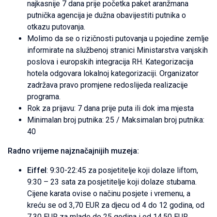
najkasnije 7 dana prije početka paket aranžmana
putnička agencija je dužna obavijestiti putnika o
otkazu putovanja.
Molimo da se o rizičnosti putovanja u pojedine zemlje
informirate na službenoj stranici Ministarstva vanjskih
poslova i europskih integracija RH. Kategorizacija
hotela odgovara lokalnoj kategorizaciji. Organizator
zadržava pravo promjene redoslijeda realizacije
programa.
Rok za prijavu: 7 dana prije puta ili dok ima mjesta
Minimalan broj putnika: 25 / Maksimalan broj putnika:
40
Radno vrijeme najznačajnijih muzeja:
Eiffel
: 9:30-22:45 za posjetitelje koji dolaze liftom,
9:30 – 23 sata za posjetitelje koji dolaze stubama.
Cijene karata ovise o načinu posjete i vremenu, a
kreću se od 3,70 EUR za djecu od 4 do 12 godina, od
7,30 EUR za mlade do 25 godina i od 14,50 EUR