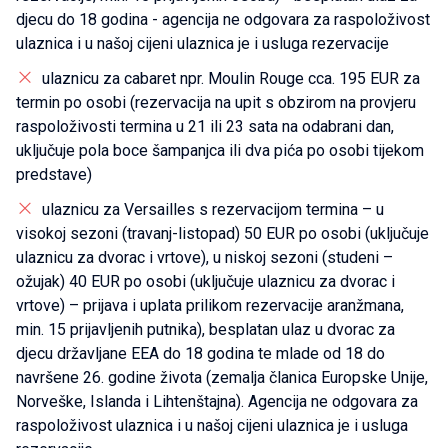
djecu do 18 godina - agencija ne odgovara za raspoloživost
ulaznica i u našoj cijeni ulaznica je i usluga rezervacije
ulaznicu za cabaret npr. Moulin Rouge cca. 195 EUR za
termin po osobi (rezervacija na upit s obzirom na provjeru
raspoloživosti termina u 21 ili 23 sata na odabrani dan,
uključuje pola boce šampanjca ili dva pića po osobi tijekom
predstave)
ulaznicu za Versailles s rezervacijom termina – u
visokoj sezoni (travanj-listopad) 50 EUR po osobi (uključuje
ulaznicu za dvorac i vrtove), u niskoj sezoni (studeni –
ožujak) 40 EUR po osobi (uključuje ulaznicu za dvorac i
vrtove) – prijava i uplata prilikom rezervacije aranžmana,
min. 15 prijavljenih putnika), besplatan ulaz u dvorac za
djecu državljane EEA do 18 godina te mlade od 18 do
navršene 26. godine života (zemalja članica Europske Unije,
Norveške, Islanda i Lihtenštajna). Agencija ne odgovara za
raspoloživost ulaznica i u našoj cijeni ulaznica je i usluga