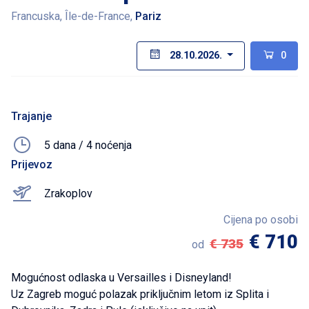
Francuska, Île-de-France,
Pariz
28.10.2026.
0
Trajanje
5 dana / 4 noćenja
Prijevoz
Zrakoplov
Cijena po osobi
€ 710
€ 735
od
Mogućnost odlaska u Versailles i Disneyland!
Uz Zagreb moguć polazak priključnim letom iz Splita i