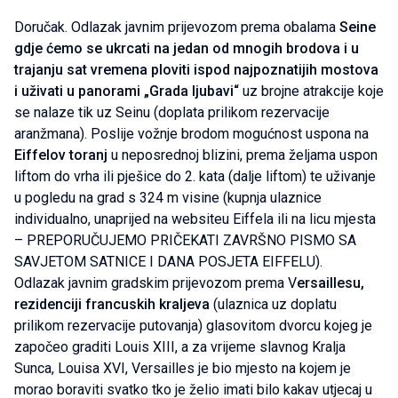
Doručak. Odlazak javnim prijevozom prema obalama
Seine
gdje ćemo se ukrcati na jedan od mnogih brodova i u
trajanju sat vremena ploviti ispod najpoznatijih mostova
i uživati u panorami „Grada ljubavi“
uz brojne atrakcije koje
se nalaze tik uz Seinu (doplata prilikom rezervacije
aranžmana). Poslije vožnje brodom mogućnost uspona na
Eiffelov toranj
u neposrednoj blizini, prema željama uspon
liftom do vrha ili pješice do 2. kata (dalje liftom) te uživanje
u pogledu na grad s 324 m visine (kupnja ulaznice
individualno, unaprijed na websiteu Eiffela ili na licu mjesta
– PREPORUČUJEMO PRIČEKATI ZAVRŠNO PISMO SA
SAVJETOM SATNICE I DANA POSJETA EIFFELU).
Odlazak javnim gradskim prijevozom prema V
ersaillesu,
rezidenciji francuskih kraljeva
(ulaznica uz doplatu
prilikom rezervacije putovanja) glasovitom dvorcu kojeg je
započeo graditi Louis XIII, a za vrijeme slavnog Kralja
Sunca, Louisa XVI, Versailles je bio mjesto na kojem je
morao boraviti svatko tko je želio imati bilo kakav utjecaj u