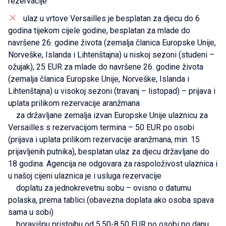
rezervacije
ulaz u vrtove Versailles je besplatan za djecu do 6
godina tijekom cijele godine, besplatan za mlade do
navršene 26. godine života (zemalja članica Europske Unije,
Norveške, Islanda i Lihtenštajna) u niskoj sezoni (studeni –
ožujak), 25 EUR za mlade do navršene 26. godine života
(zemalja članica Europske Unije, Norveške, Islanda i
Lihtenštajna) u visokoj sezoni (travanj – listopad) – prijava i
uplata prilikom rezervacije aranžmana
za državljane zemalja izvan Europske Unije ulaznicu za
Versailles s rezervacijom termina – 50 EUR po osobi
(prijava i uplata prilikom rezervacije aranžmana, min. 15
prijavljenih putnika), besplatan ulaz za djecu državljane do
18 godina. Agencija ne odgovara za raspoloživost ulaznica i
u našoj cijeni ulaznica je i usluga rezervacije
doplatu za jednokrevetnu sobu – ovisno o datumu
polaska, prema tablici (obavezna doplata ako osoba spava
sama u sobi)
boravišnu pristojbu od 5,50-8,50 EUR po osobi po danu,