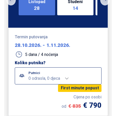
Listopad
Studeni
Siječ
28
14
0
Termin putovanja
28.10.2026.
-
1.11.2026.
5 dana / 4 noćenja
Koliko putnika?
Putnici
0 odrasla, 0 djeca
First minute popust
Cijena po osobi
€ 790
€ 835
od