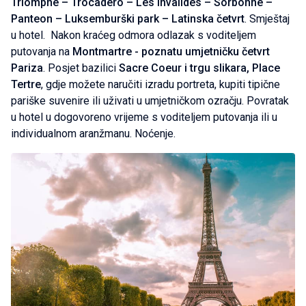
Triomphe – Trocadero – Les Invalides – Sorbonne –
Panteon – Luksemburški park – Latinska četvrt
. Smještaj
u hotel. Nakon kraćeg odmora odlazak s voditeljem
putovanja na
Montmartre - poznatu umjetničku četvrt
Pariza
. Posjet bazilici
Sacre Coeur i trgu slikara, Place
Tertre
, gdje možete naručiti izradu portreta, kupiti tipične
pariške suvenire ili uživati u umjetničkom ozračju. Povratak
u hotel u dogovoreno vrijeme s voditeljem putovanja ili u
individualnom aranžmanu. Noćenje.