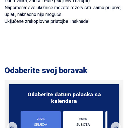
Dubrovnika, Zadra i Pule (isključivo na upit)
Napomena: sve ulaznice možete rezervirati samo pri prvoj
uplati, naknadno nije moguće.
Uključene zrakoplovne pristojbe i naknade!
Odaberite svoj boravak
Odaberite datum polaska sa
kalendara
2026
2026
202
SRIJEDA
SUBOTA
SUBO