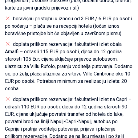
programom, osobne troškove (piće, dodatni obroci, telefon,
karte za javni gradski prijevoz i sl.)
boravišnu pristojbu u iznosu od 3 EUR / 6 EUR po osobi
po noćenju – plaća se na recepciji hotela (točan iznos
boravišne pristojbe bit će objavljen u završnom pismu)
doplata prilikom rezervacije: fakultativni izlet obala
Amalfi – odrasli 115 EUR po osobi, djeca do 12 godina
starosti 105 Eur; cijena uključuje prijevoz autobusom,
ulaznicu za Villu Rufolo, pratnju voditelja putovanja. Dodatno
se, po želji, plaća ulaznica za vrtove Ville Cimbrone oko 10
EUR po osobi. Potreban minimum za realizaciju izleta: 20
osoba
doplata prilikom rezervacije: fakultativni izlet na Capri –
odrasli 110 EUR po osobi, djeca do 12 godina starosti 90
EUR, cijena uključuje povratni transfer od hotela do luke,
povratni brod na liniji Napulj-Capri-Napulj, autobus po
Capriju i pratnja voditelja putovanja, prijava i plaćanje
prilikom rezervacije. Dodatno se na licu mjesta i po želji