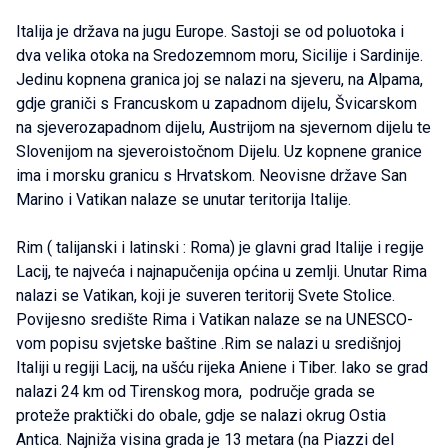
Italija je država na jugu Europe. Sastoji se od poluotoka i
dva velika otoka na Sredozemnom moru, Sicilije i Sardinije.
Jedinu kopnena granica joj se nalazi na sjeveru, na Alpama,
gdje graniči s Francuskom u zapadnom dijelu, Švicarskom
na sjeverozapadnom dijelu, Austrijom na sjevernom dijelu te
Slovenijom na sjeveroistočnom Dijelu. Uz kopnene granice
ima i morsku granicu s Hrvatskom. Neovisne države San
Marino i Vatikan nalaze se unutar teritorija Italije.
Rim ( talijanski i latinski : Roma) je glavni grad Italije i regije
Lacij, te najveća i najnapučenija općina u zemlji. Unutar Rima
nalazi se Vatikan, koji je suveren teritorij Svete Stolice.
Povijesno središte Rima i Vatikan nalaze se na UNESCO-
vom popisu svjetske baštine .Rim se nalazi u središnjoj
Italiji u regiji Lacij, na ušću rijeka Aniene i Tiber. Iako se grad
nalazi 24 km od Tirenskog mora, područje grada se
proteže praktički do obale, gdje se nalazi okrug Ostia
Antica. Najniža visina grada je 13 metara (na Piazzi del