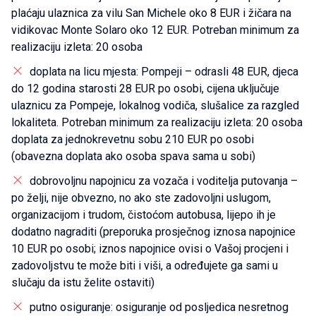
plaćaju ulaznica za vilu San Michele oko 8 EUR i žičara na
vidikovac Monte Solaro oko 12 EUR. Potreban minimum za
realizaciju izleta: 20 osoba
doplata na licu mjesta: Pompeji – odrasli 48 EUR, djeca
do 12 godina starosti 28 EUR po osobi, cijena uključuje
ulaznicu za Pompeje, lokalnog vodiča, slušalice za razgled
lokaliteta. Potreban minimum za realizaciju izleta: 20 osoba
doplata za jednokrevetnu sobu 210 EUR po osobi
(obavezna doplata ako osoba spava sama u sobi)
dobrovoljnu napojnicu za vozača i voditelja putovanja –
po želji, nije obvezno, no ako ste zadovoljni uslugom,
organizacijom i trudom, čistoćom autobusa, lijepo ih je
dodatno nagraditi (preporuka prosječnog iznosa napojnice
10 EUR po osobi; iznos napojnice ovisi o Vašoj procjeni i
zadovoljstvu te može biti i viši, a određujete ga sami u
slučaju da istu želite ostaviti)
putno osiguranje: osiguranje od posljedica nesretnog