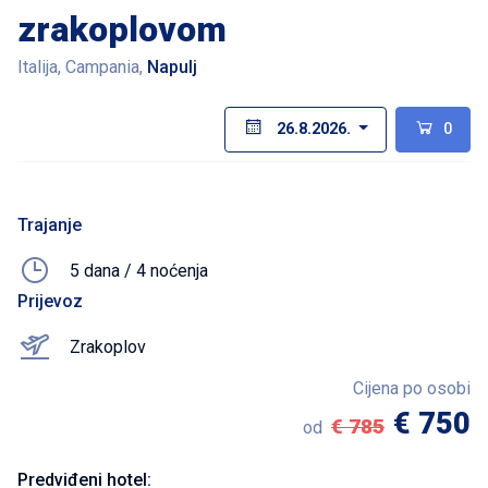
zrakoplovom
Italija, Campania,
Napulj
26.8.2026.
0
Trajanje
5 dana / 4 noćenja
Prijevoz
Zrakoplov
Cijena po osobi
€ 750
€ 785
od
Predviđeni hotel: