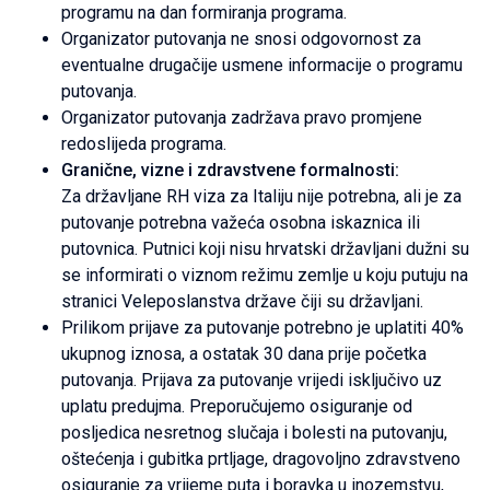
programu na dan formiranja programa.
Organizator putovanja ne snosi odgovornost za
eventualne drugačije usmene informacije o programu
putovanja.
Organizator putovanja zadržava pravo promjene
redoslijeda programa.
Granične, vizne i zdravstvene formalnosti:
Za državljane RH viza za Italiju nije potrebna, ali je za
putovanje potrebna važeća osobna iskaznica ili
putovnica. Putnici koji nisu hrvatski državljani dužni su
se informirati o viznom režimu zemlje u koju putuju na
stranici Veleposlanstva države čiji su državljani.
Prilikom prijave za putovanje potrebno je uplatiti 40%
ukupnog iznosa, a ostatak 30 dana prije početka
putovanja. Prijava za putovanje vrijedi isključivo uz
uplatu predujma. Preporučujemo osiguranje od
posljedica nesretnog slučaja i bolesti na putovanju,
oštećenja i gubitka prtljage, dragovoljno zdravstveno
osiguranje za vrijeme puta i boravka u inozemstvu,