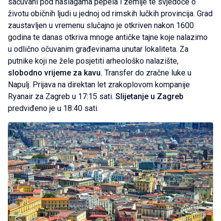
sačuvani pod naslagama pepela i zemlje te svjedoče o
životu običnih ljudi u jednoj od rimskih lučkih provincija. Grad
zaustavljen u vremenu slučajno je otkriven nakon 1600
godina te danas otkriva mnoge antičke tajne koje nalazimo
u odlično očuvanim građevinama unutar lokaliteta. Za
putnike koji ne žele posjetiti arheološko nalazište,
slobodno vrijeme za kavu.
Transfer do zračne luke u
Napulj. Prijava na direktan let zrakoplovom kompanije
Ryanair za Zagreb u 17:15 sati.
Slijetanje u Zagreb
predviđeno je u 18:40 sati.