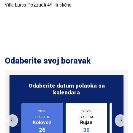
Villa Luisa Pozzuoli 4* ili slično
Odaberite svoj boravak
Odaberite datum polaska sa
kalendara
2026
2026
202
SRIJEDA
SRIJEDA
SRIJ
Kolovoz
Rujan
Listo
26
30
0