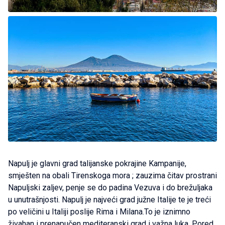
Napulj je glavni grad talijanske pokrajine Kampanije,
smješten na obali Tirenskoga mora ; zauzima čitav prostrani
Napuljski zaljev, penje se do padina Vezuva i do brežuljaka
u unutrašnjosti. Napulj je najveći grad južne Italije te je treći
po veličini u Italiji poslije Rima i Milana.To je iznimno
živahan i prenapučen mediteranski grad i važna luka. Pored