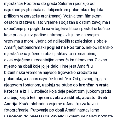
mjestašca Positano do grada Salerna i jedna je od
najuzbudljivijih obala na talijanskom poluotoku (doplata
prilikom rezervacije aranžmana). Vožnja tom filmskom
cestom izaziva u isto vrijeme i bojazan u oštrim zavojima i
uzbuđenje pri pogledu na vrtoglave litice i pastelne kućice
koje prianjaju uz padine i strmoglavljuju se sa svojim
vrtovima u more. Jedna od najljepših razglednica s obale
Amalfi jest panoramski
pogled na Positano
, nekoć ribarsko
mjestašce usječeno u obalu, slikovito i romantično,
ovjekovječeno u recentnijim američkim filmovima. Glavno
mjesto na obali koje joj je dalo i ime jest Amalfi, u
bizantinska vremena najveće trgovačko središte na
poluotoku, a danas najveće turističko. Od glavnog trga, s
njegovom fontanom, uspinju se stube do
brončanih vrata
katedrale
iz 11. stoljeća koja daje pečat tom ljupkom gradu
a
u čijoj kripti leži njezin svetac zaštitnik, apostol Sveti
Andrij
a. Kraće slobodno vrijeme u Amalfiju za kavu i
fotografiranje. Putovanje po obali Amalfi nastavljamo
usponom do mjestašca Ravello
u kojem se nalazi poznata