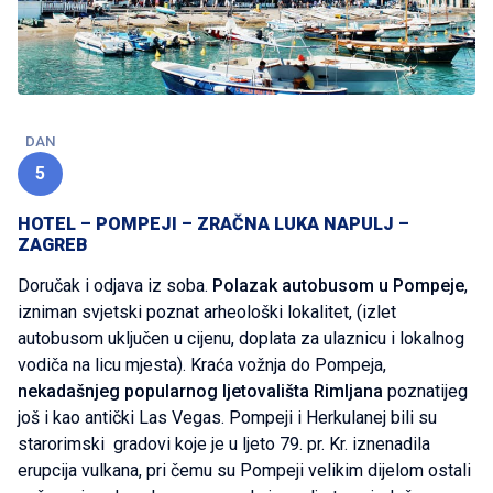
DAN
5
HOTEL – POMPEJI – ZRAČNA LUKA NAPULJ –
ZAGREB
Doručak i odjava iz soba.
Polazak autobusom u Pompeje
,
izniman svjetski poznat arheološki lokalitet, (izlet
autobusom uključen u cijenu, doplata za ulaznicu i lokalnog
vodiča na licu mjesta). Kraća vožnja do Pompeja,
nekadašnjeg popularnog ljetovališta Rimljana
poznatijeg
još i kao antički Las Vegas. Pompeji i Herkulanej bili su
starorimski gradovi koje je u ljeto 79. pr. Kr. iznenadila
erupcija vulkana, pri čemu su Pompeji velikim dijelom ostali