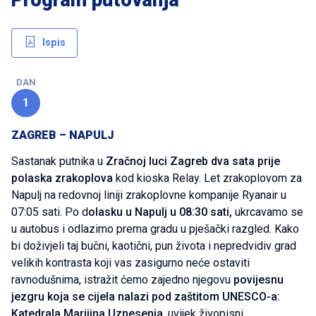
Ispis
DAN
1
ZAGREB – NAPULJ
Sastanak putnika u
Zračnoj luci Zagreb dva sata prije
polaska zrakoplova
kod kioska Relay. Let zrakoplovom za
Napulj na redovnoj liniji zrakoplovne kompanije Ryanair u
07:05 sati. Po d
olasku u Napulj u 08:30 sati,
ukrcavamo se
u autobus i odlazimo prema gradu u pješački razgled. Kako
bi doživjeli taj bučni, kaotični, pun života i nepredvidiv grad
velikih kontrasta koji vas zasigurno neće ostaviti
ravnodušnima, istražit ćemo zajedno njegovu
povijesnu
jezgru koja se cijela nalazi pod zaštitom UNESCO-a:
Katedrala Marijina Uznesenja
, uvijek živopisni