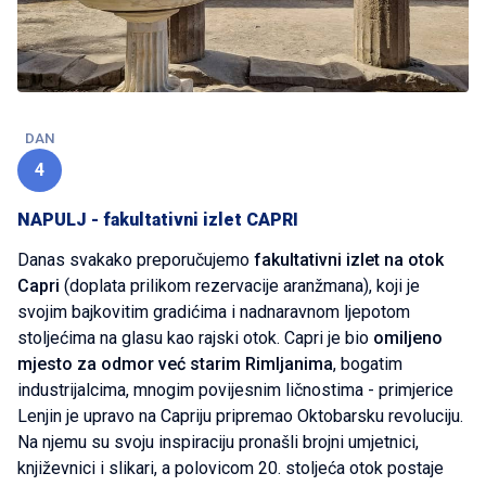
DAN
4
NAPULJ - fakultativni izlet CAPRI
Danas svakako preporučujemo
fakultativni izlet na otok
Capri
(doplata prilikom rezervacije aranžmana), koji je
svojim bajkovitim gradićima i nadnaravnom ljepotom
stoljećima na glasu kao rajski otok. Capri je bio
omiljeno
mjesto za odmor već starim Rimljanima
, bogatim
industrijalcima, mnogim povijesnim ličnostima - primjerice
Lenjin je upravo na Capriju pripremao Oktobarsku revoluciju.
Na njemu su svoju inspiraciju pronašli brojni umjetnici,
književnici i slikari, a polovicom 20. stoljeća otok postaje