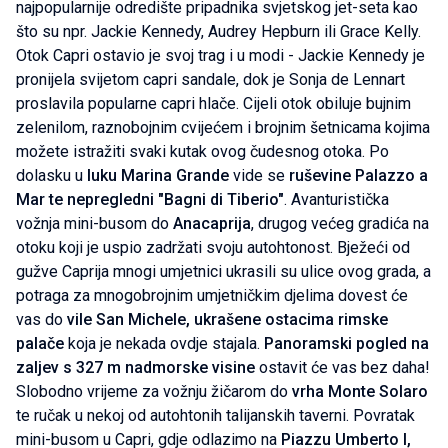
najpopularnije odredište pripadnika svjetskog jet-seta kao
što su npr. Jackie Kennedy, Audrey Hepburn ili Grace Kelly.
Otok Capri ostavio je svoj trag i u modi - Jackie Kennedy je
pronijela svijetom capri sandale, dok je Sonja de Lennart
proslavila popularne capri hlače. Cijeli otok obiluje bujnim
zelenilom, raznobojnim cvijećem i brojnim šetnicama kojima
možete istražiti svaki kutak ovog čudesnog otoka. Po
dolasku u
luku Marina Grande
vide se
ruševine Palazzo a
Mar te nepregledni "Bagni di Tiberio"
. Avanturistička
vožnja mini-busom do
Anacaprija
, drugog većeg gradića na
otoku koji je uspio zadržati svoju autohtonost. Bježeći od
gužve Caprija mnogi umjetnici ukrasili su ulice ovog grada, a
potraga za mnogobrojnim umjetničkim djelima dovest će
vas do
vile San Michele, ukrašene ostacima rimske
palače
koja je nekada ovdje stajala.
Panoramski pogled na
zaljev s 327 m nadmorske visine
ostavit će vas bez daha!
Slobodno vrijeme za vožnju žičarom do
vrha Monte Solaro
te ručak u nekoj od autohtonih talijanskih taverni. Povratak
mini-busom u Capri, gdje odlazimo na
Piazzu Umberto I,