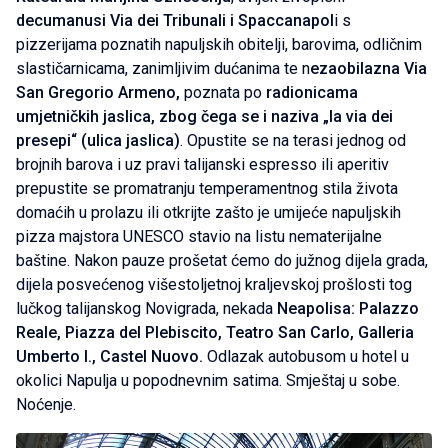
decumanusi Via dei Tribunali i Spaccanapol
i s
pizzerijama poznatih napuljskih obitelji, barovima, odličnim
slastičarnicama, zanimljivim dućanima te n
ezaobilazna Via
San Gregorio Armeno,
poznata po
radionicama
umjetničkih jaslica, zbog čega se i naziva „la via dei
presepi“ (ulica jaslica)
. Opustite se na terasi jednog od
brojnih barova i uz pravi talijanski espresso ili aperitiv
prepustite se promatranju temperamentnog stila života
domaćih u prolazu ili otkrijte zašto je umijeće napuljskih
pizza majstora UNESCO stavio na listu nematerijalne
baštine. Nakon pauze prošetat ćemo do južnog dijela grada,
dijela posvećenog višestoljetnoj kraljevskoj prošlosti tog
lučkog talijanskog Novigrada, nekada
Neapolisa: Palazzo
Reale, Piazza del Plebiscito, Teatro San Carlo, Galleria
Umberto I., Castel Nuovo.
Odlazak autobusom u hotel u
okolici Napulja u popodnevnim satima. Smještaj u sobe.
Noćenje.