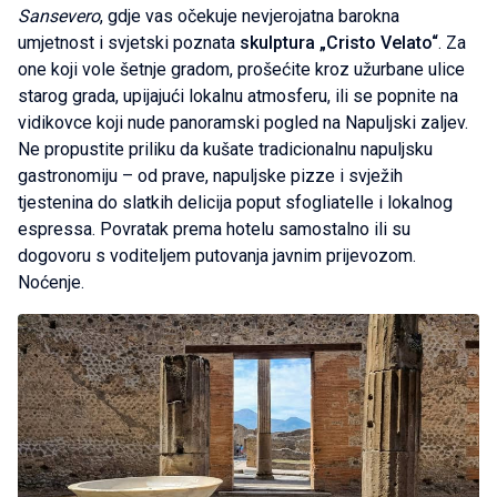
Sansevero
, gdje vas očekuje nevjerojatna barokna
umjetnost i svjetski poznata
skulptura „Cristo Velato“
. Za
one koji vole šetnje gradom, prošećite kroz užurbane ulice
starog grada, upijajući lokalnu atmosferu, ili se popnite na
vidikovce koji nude panoramski pogled na Napuljski zaljev.
Ne propustite priliku da kušate tradicionalnu napuljsku
gastronomiju – od prave, napuljske pizze i svježih
tjestenina do slatkih delicija poput sfogliatelle i lokalnog
espressa. Povratak prema hotelu samostalno ili su
dogovoru s voditeljem putovanja javnim prijevozom.
Noćenje.