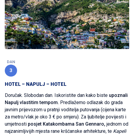
DAN
3
HOTEL – NAPULJ – HOTEL
Doručak. Slobodan dan. Iskoristite dan kako biste
upoznali
Napulj vlastitim tempom.
Predlažemo odlazak do grada
javnim prijevozom u pratnji voditelja putovanja (cijena karte
za metro/vlak je oko 3 € po smjeru). Za ljubitelje povijesti i
umjetnosti
posjet Katakombama San Gennaro,
jednom od
najzanimljivijih mjesta rane kršćanske arhitekture, te
Kapeli