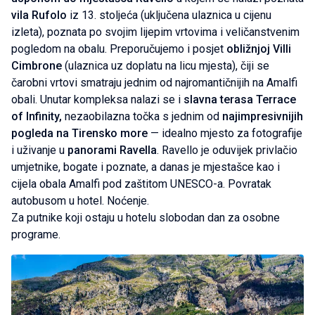
vila Rufolo
iz 13. stoljeća (uključena ulaznica u cijenu
izleta), poznata po svojim lijepim vrtovima i veličanstvenim
pogledom na obalu. Preporučujemo i posjet
obližnjoj Villi
Cimbrone
(ulaznica uz doplatu na licu mjesta), čiji se
čarobni vrtovi smatraju jednim od najromantičnijih na Amalfi
obali. Unutar kompleksa nalazi se i
slavna terasa Terrace
of Infinity,
nezaobilazna točka s jednim od
najimpresivnijih
pogleda na Tirensko more
— idealno mjesto za fotografije
i uživanje u
panorami Ravella
. Ravello je oduvijek privlačio
umjetnike, bogate i poznate, a danas je mjestašce kao i
cijela obala Amalfi pod zaštitom UNESCO-a. Povratak
autobusom u hotel. Noćenje.
Za putnike koji ostaju u hotelu slobodan dan za osobne
programe.