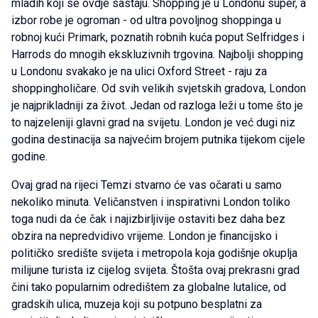
mladih koji se ovdje sastaju. Shopping je u Londonu super, a
izbor robe je ogroman - od ultra povoljnog shoppinga u
robnoj kući Primark, poznatih robnih kuća poput Selfridges i
Harrods do mnogih ekskluzivnih trgovina. Najbolji shopping
u Londonu svakako je na ulici Oxford Street - raju za
shoppingholičare. Od svih velikih svjetskih gradova, London
je najprikladniji za život. Jedan od razloga leži u tome što je
to najzeleniji glavni grad na svijetu. London je već dugi niz
godina destinacija sa najvećim brojem putnika tijekom cijele
godine.
Ovaj grad na rijeci Temzi stvarno će vas očarati u samo
nekoliko minuta. Veličanstven i inspirativni London toliko
toga nudi da će čak i najizbirljivije ostaviti bez daha bez
obzira na nepredvidivo vrijeme. London je financijsko i
političko središte svijeta i metropola koja godišnje okuplja
milijune turista iz cijelog svijeta. Štošta ovaj prekrasni grad
čini tako popularnim odredištem za globalne lutalice, od
gradskih ulica, muzeja koji su potpuno besplatni za