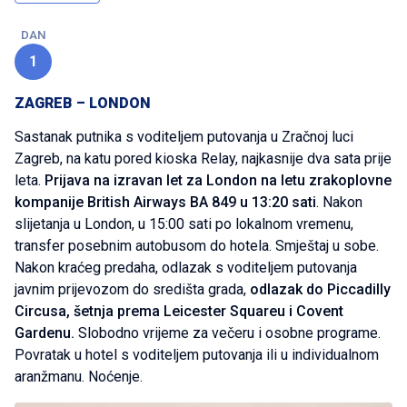
DAN
1
ZAGREB – LONDON
Sastanak putnika s voditeljem putovanja u Zračnoj luci
Zagreb, na katu pored kioska Relay, najkasnije dva sata prije
leta.
Prijava na izravan let za London na letu zrakoplovne
kompanije British Airways BA 849 u 13:20 sati
. Nakon
slijetanja u London, u 15:00 sati po lokalnom vremenu,
transfer posebnim autobusom do hotela. Smještaj u sobe.
Nakon kraćeg predaha, odlazak s voditeljem putovanja
javnim prijevozom do središta grada,
odlazak do Piccadilly
Circusa, šetnja prema Leicester Squareu i Covent
Gardenu.
Slobodno vrijeme za večeru i osobne programe.
Povratak u hotel s voditeljem putovanja ili u individualnom
aranžmanu. Noćenje.