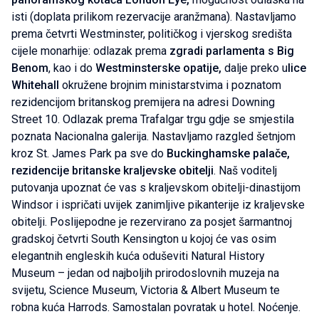
isti (doplata prilikom rezervacije aranžmana). Nastavljamo
prema četvrti Westminster, političkog i vjerskog središta
cijele monarhije: odlazak prema
zgradi parlamenta s Big
Benom
, kao i do
Westminsterske opatije,
dalje preko u
lice
Whitehall
okružene brojnim ministarstvima i poznatom
rezidencijom britanskog premijera na adresi Downing
Street 10. Odlazak prema Trafalgar trgu gdje se smjestila
poznata Nacionalna galerija. Nastavljamo razgled šetnjom
kroz St. James Park pa sve do
Buckinghamske palače,
rezidencije britanske kraljevske obitelji
. Naš voditelj
putovanja upoznat će vas s kraljevskom obitelji-dinastijom
Windsor i ispričati uvijek zanimljive pikanterije iz kraljevske
obitelji. Poslijepodne je rezervirano za posjet šarmantnoj
gradskoj četvrti South Kensington u kojoj će vas osim
elegantnih engleskih kuća oduševiti Natural History
Museum – jedan od najboljih prirodoslovnih muzeja na
svijetu, Science Museum, Victoria & Albert Museum te
robna kuća Harrods. Samostalan povratak u hotel. Noćenje.