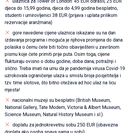
ulaznica za Tower of London: 45 EUR odrasli, 25 EUR
djeca do 15,99 godina, djeca do 4,99 godina besplatno,
studenti i umirovljenici 38 EUR (prijava i uplata prilikom
rezervacije aranžmana)
gore navedene cijene ulaznica iskazane su na dan
izdavanja programa i moguća je njihova promjena do dana
polaska o čemu ćete biti točno obaviješteni u završnom
pismu koje ćete primiti prije puta. Osim toga, cijene
fluktuiraju ovisno o dobu godine, doba dana, potražnji i
slično. Treba imati na umu da je pandemija virusa Covid-19
uzrokovala ograničenje ulaza u smislu broja posjetitelja i
tzv. time slotove, što bitno otežava ad hoc ulaz na licu
mjesta!
nacionalni muzeji su besplatni (British Museum,
National Gallery, Tate Modern, Victoria & Albert Museum,
Science Museum, Natural History Museum i sl.)
doplatu za jednokrevetnu sobu 250 EUR (obavezna
doplata ako osoba spava sama u sobi)