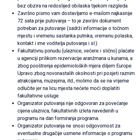
bez obzira na redoslijed obilaska tijekom razgleda.
Završno pismo vam dostavljamo e-mailom najkasnije
72 sata prije putovanja – to je završni dokument
potreban za putovanje (sadrži informacije o točnom
mjestu i vremenu sastanka putnika, vremenu polaska,
kontakt i ime voditelja putovanja i sl.).
Fakultativnu ponudu (ulaznice, večere i slično) plaćate
u agenciji prilikom rezervacije aranžmana u kunama, a
zbog pooštrenja epidemioloških mjera diljem Europe.
Upravo zbog novonastalih okolnosti pri posjeti raznim
atrakcijama, muzejima, itd., molimo da se na vrijeme
odlučite jer na licu mjesta nećete moći doplatiti
fakultativne usluge
Organizator putovanja nije odgovoran za povećanje
cijena ulaznica, fakultativnih izleta navedenih u
programu na dan formiranja programa.
Organizator putovanja ne snosi odgovornost za
eventualne drugačije usmene informacije o programu