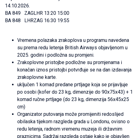
14.10.2026.
BA 849 ZAGLHR 13:20 15:00
BA 848 LHRZAG 16:30 19:55
Vremena polazaka zrakoplova u programu navedena
su prema redu letenja British Airways objavljenom u
2025. godini i podložna su promjeni.
Zrakoplovne pristojbe podložne su promjenama i
konačan iznos pristojbi potvrđuje se na dan izdavanja
zrakoplovne karte.
uključen 1 komad predane prtljage koja se prijavljuje
po osobi (kofer do 23 kg, dimenzije do 90x75x43) + 1
komad ručne prtljage (do 23 kg, dimenzija 56x45x25
cm)
Organizator putovanja može promijeniti redoslijed
obilaska tijekom razgleda grada u Londonu, ovisno o
redu letenja, radnom vremenu muzeja ili državnim
praznicima. Sadržaj razgleda ostaje kako je objavljen