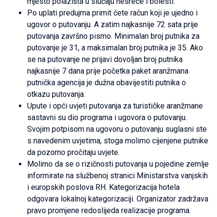
mjesto polazišta u slučaju nesreće i bolesti.
Po uplati predujma primit ćete račun koji je ujedno i
ugovor o putovanju. A zatim najkasnije 72 sata prije
putovanja završno pismo. Minimalan broj putnika za
putovanje je 31, a maksimalan broj putnika je 35. Ako
se na putovanje ne prijavi dovoljan broj putnika
najkasnije 7 dana prije početka paket aranžmana
putnička agencija je dužna obavijestiti putnika o
otkazu putovanja.
Upute i opći uvjeti putovanja za turističke aranžmane
sastavni su dio programa i ugovora o putovanju.
Svojim potpisom na ugovoru o putovanju suglasni ste
s navedenim uvjetima, stoga molimo cijenjene putnike
da pozorno pročitaju uvjete.
Molimo da se o rizičnosti putovanja u pojedine zemlje
informirate na službenoj stranici Ministarstva vanjskih
i europskih poslova RH. Kategorizacija hotela
odgovara lokalnoj kategorizaciji. Organizator zadržava
pravo promjene redoslijeda realizacije programa.