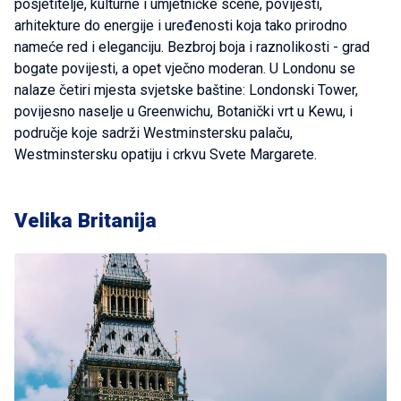
posjetitelje, kulturne i umjetničke scene, povijesti,
arhitekture do energije i uređenosti koja tako prirodno
nameće red i eleganciju. Bezbroj boja i raznolikosti - grad
bogate povijesti, a opet vječno moderan. U Londonu se
nalaze četiri mjesta svjetske baštine: Londonski Tower,
povijesno naselje u Greenwichu, Botanički vrt u Kewu, i
područje koje sadrži Westminstersku palaču,
Westminstersku opatiju i crkvu Svete Margarete.
Velika Britanija