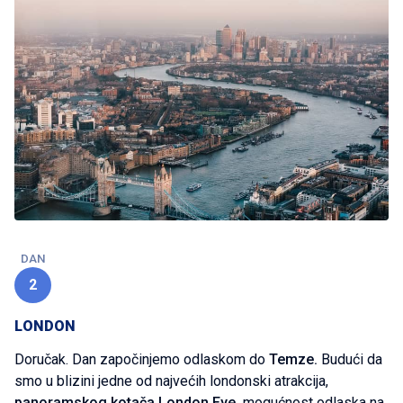
DAN
2
LONDON
Doručak. Dan započinjemo odlaskom do
Temze.
Budući da
smo u blizini jedne od najvećih londonski atrakcija,
panoramskog kotača London Eye,
mogućnost odlaska na