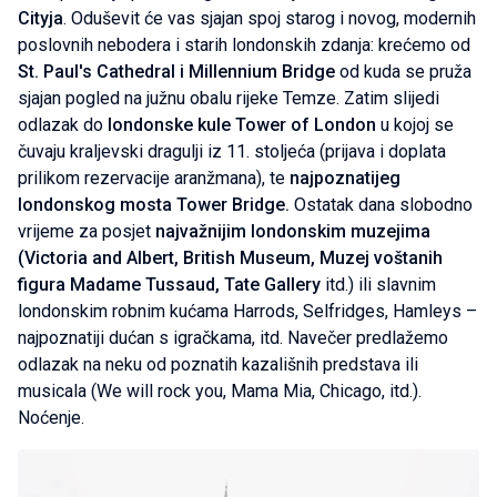
Cityja
. Oduševit će vas sjajan spoj starog i novog, modernih
poslovnih nebodera i starih londonskih zdanja: krećemo od
St. Paul's Cathedral i Millennium Bridge
od kuda se pruža
sjajan pogled na južnu obalu rijeke Temze. Zatim slijedi
odlazak do
londonske kule Tower of London
u kojoj se
čuvaju kraljevski dragulji iz 11. stoljeća (prijava i doplata
prilikom rezervacije aranžmana), te
najpoznatijeg
londonskog mosta Tower Bridge.
Ostatak dana slobodno
vrijeme za posjet
najvažnijim londonskim muzejima
(Victoria and Albert, British Museum, Muzej voštanih
figura Madame Tussaud, Tate Gallery
itd.) ili slavnim
londonskim robnim kućama Harrods, Selfridges, Hamleys –
najpoznatiji dućan s igračkama, itd. Navečer predlažemo
odlazak na neku od poznatih kazališnih predstava ili
musicala (We will rock you, Mama Mia, Chicago, itd.).
Noćenje.