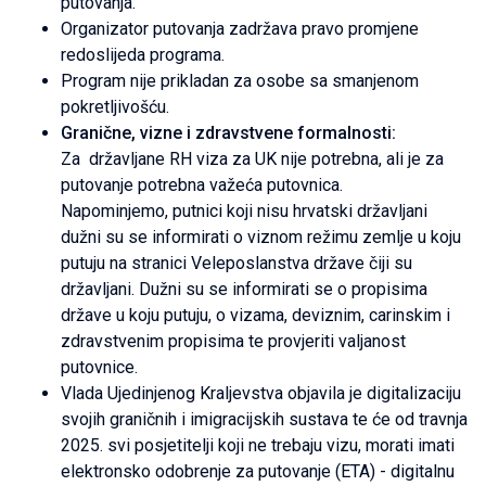
putovanja.
Organizator putovanja zadržava pravo promjene
redoslijeda programa.
Program nije prikladan za osobe sa smanjenom
pokretljivošću.
Granične, vizne i zdravstvene formalnosti:
Za državljane RH viza za UK nije potrebna, ali je za
putovanje potrebna važeća putovnica.
Napominjemo, putnici koji nisu hrvatski državljani
dužni su se informirati o viznom režimu zemlje u koju
putuju na stranici Veleposlanstva države čiji su
državljani. Dužni su se informirati se o propisima
države u koju putuju, o vizama, deviznim, carinskim i
zdravstvenim propisima te provjeriti valjanost
putovnice.
Vlada Ujedinjenog Kraljevstva objavila je digitalizaciju
svojih graničnih i imigracijskih sustava te će od travnja
2025. svi posjetitelji koji ne trebaju vizu, morati imati
elektronsko odobrenje za putovanje (ETA) - digitalnu