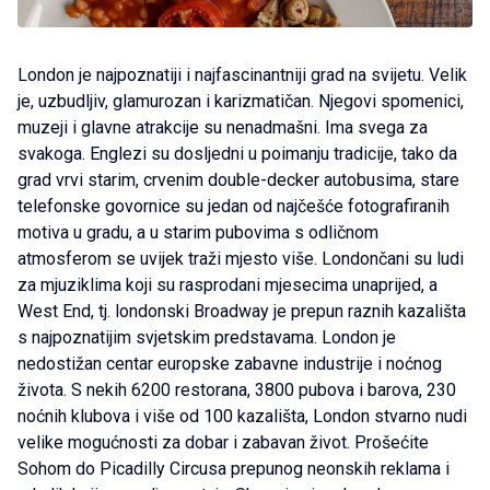
London je najpoznatiji i najfascinantniji grad na svijetu. Velik
je, uzbudljiv, glamurozan i karizmatičan. Njegovi spomenici,
muzeji i glavne atrakcije su nenadmašni. Ima svega za
svakoga. Englezi su dosljedni u poimanju tradicije, tako da
grad vrvi starim, crvenim double-decker autobusima, stare
telefonske govornice su jedan od najčešće fotografiranih
motiva u gradu, a u starim pubovima s odličnom
atmosferom se uvijek traži mjesto više. Londončani su ludi
za mjuziklima koji su rasprodani mjesecima unaprijed, a
West End, tj. londonski Broadway je prepun raznih kazališta
s najpoznatijim svjetskim predstavama. London je
nedostižan centar europske zabavne industrije i noćnog
života. S nekih 6200 restorana, 3800 pubova i barova, 230
noćnih klubova i više od 100 kazališta, London stvarno nudi
velike mogućnosti za dobar i zabavan život. Prošećite
Sohom do Picadilly Circusa prepunog neonskih reklama i