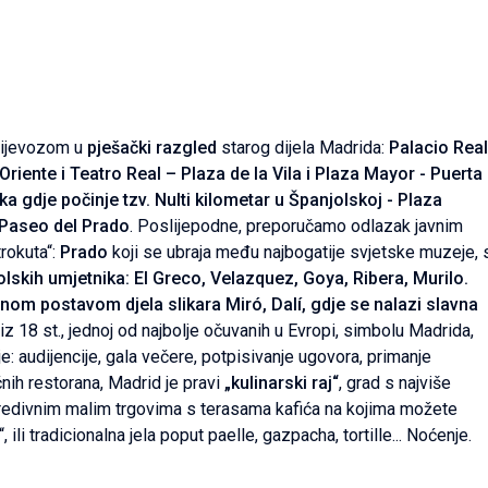
rijevozom u
pješački razgled
starog dijela Madrida:
Palacio Real
Oriente i Teatro Real – Plaza de la Vila i Plaza Mayor - Puerta
ka gdje počinje tzv. Nulti kilometar u Španjolskoj - Plaza
Paseo del Prado
. Poslijepodne, preporučamo odlazak javnim
rokuta“:
Prado
koji se ubraja među najbogatije svjetske muzeje, 
lskih umjetnika: El Greco, Velazquez, Goya, Ribera, Murilo.
talnom postavom djela slikara Miró, Dalí, gdje se nalazi slavna
 iz 18 st., jednoj od najbolje očuvanih u Evropi, simbolu Madrida,
e: audijencije, gala večere, potpisivanje ugovora, primanje
ih restorana, Madrid je pravi
„kulinarski raj“
, grad s najviše
 predivnim malim trgovima s terasama kafića na kojima možete
ili tradicionalna jela poput paelle, gazpacha, tortille... Noćenje.