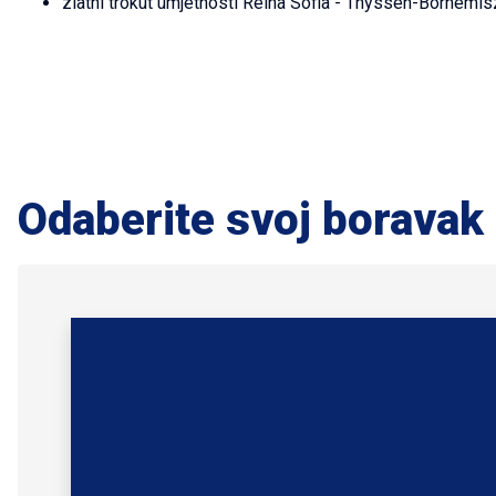
zlatni trokut umjetnosti Reina Sofia - Thyssen-Bornemi
Odaberite svoj boravak