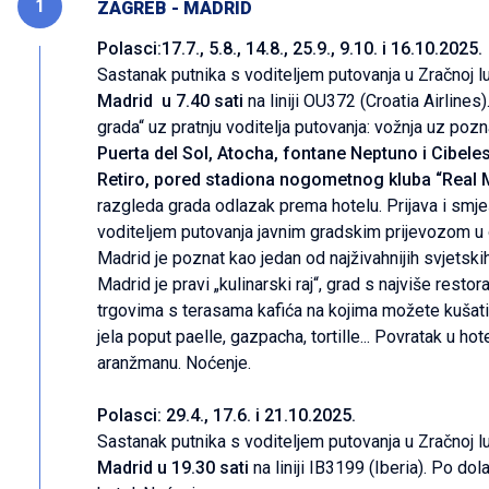
1
ZAGREB - MADRID
Polasci:17.7., 5.8., 14.8., 25.9., 9.10. i 16.10.2025.
Sastanak putnika s voditeljem putovanja u Zračnoj l
Madrid u 7.40 sati
na liniji OU372 (Croatia Airline
grada“ uz pratnju voditelja putovanja: vožnja uz pozn
Puerta del Sol, Atocha, fontane Neptuno i Cibeles
Retiro, pored stadiona nogometnog kluba “Real 
razgleda grada odlazak prema hotelu. Prijava i smj
voditeljem putovanja javnim gradskim prijevozom u o
Madrid je poznat kao jedan od najživahnijih svjets
Madrid je pravi „kulinarski raj“, grad s najviše rest
trgovima s terasama kafića na kojima možete kušati p
jela poput paelle, gazpacha, tortille... Povratak u h
aranžmanu. Noćenje.
Polasci: 29.4., 17.6. i 21.10.2025.
Sastanak putnika s voditeljem putovanja u Zračnoj 
Madrid u 19.30 sati
na liniji IB3199 (Iberia). Po dol