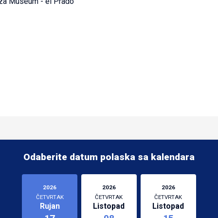
sza Museum - el Prado
Odaberite datum polaska sa kalendara
2026
2026
2026
ČETVRTAK
ČETVRTAK
ČETVRTAK
Rujan
Listopad
Listopad