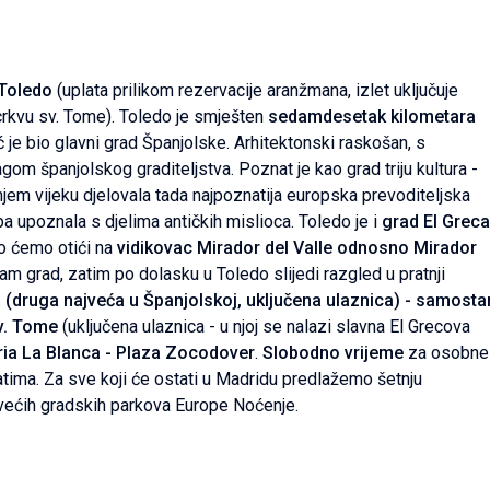
 Toledo
(uplata prilikom rezervacije aranžmana, izlet uključuje
 crkvu sv. Tome). Toledo je smješten
sedamdesetak kilometara
 je bio glavni grad Španjolske. Arhitektonski raskošan, s
gom španjolskog graditeljstva. Poznat je kao grad triju kultura -
njem vijeku djelovala tada najpoznatija europska prevoditeljska
pa upoznala s djelima antičkih mislioca. Toledo je i
grad El Greca
vo ćemo otići na
vidikovac Mirador del Valle odnosno Mirador
am grad, zatim po dolasku u Toledo slijedi razgled u pratnji
 (druga najveća u Španjolskoj, uključena ulaznica) - samosta
sv. Tome
(uključena ulaznica - u njoj se nalazi slavna El Grecova
ia La Blanca - Plaza Zocodover
.
Slobodno vrijeme
za osobne
ima. Za sve koji će ostati u Madridu predlažemo šetnju
ajvećih gradskih parkova Europe Noćenje.