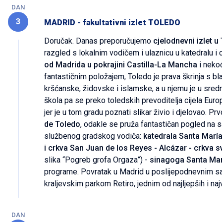
DAN
3
MADRID - fakultativni izlet TOLEDO
Doručak. Danas preporučujemo
cjelodnevni izlet u
razgled s lokalnim vodičem i ulaznicu u katedralu i
od Madrida u pokrajini Castilla-La Mancha
i nekoć
fantastičnim položajem, Toledo je prava škrinja s bla
kršćanske, židovske i islamske, a u njemu je u sred
škola pa se preko toledskih prevoditelja cijela Euro
jer je u tom gradu poznati slikar živio i djelovao. Pr
de Toledo
, odakle se pruža fantastičan pogled na s
službenog gradskog vodiča:
katedrala Santa María
i crkva San Juan de los Reyes - Alcázar - crkva 
slika “Pogreb grofa Orgaza”) -
sinagoga Santa Mar
programe. Povratak u Madrid u poslijepodnevnim sat
kraljevskim parkom Retiro, jednim od najljepših i n
DAN