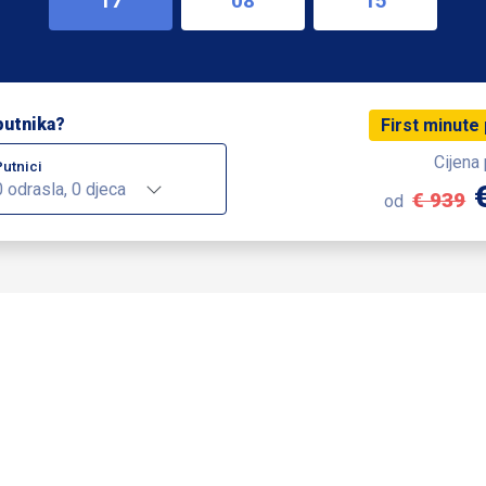
17
08
15
putnika?
First minute
Cijena
Putnici
0 odrasla, 0 djeca
€ 939
od