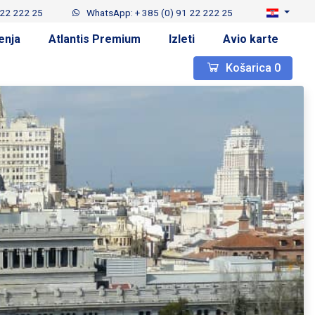
 22 222 25
WhatsApp: + 385 (0) 91 22 222 25
enja
Atlantis Premium
Izleti
Avio karte
Košarica
0