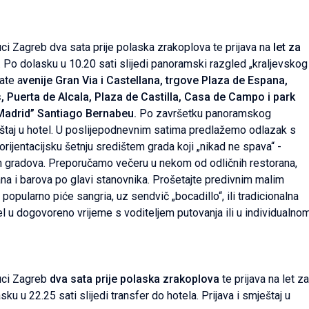
uci Zagreb dva sata prije polaska zrakoplova te prijava na
let za
s). Po dolasku u 10.20 sati slijedi panoramski razgled „kraljevskog
ate a
venije Gran Via i Castellana, trgove Plaza de Espana,
, Puerta de Alcala, Plaza de Castilla, Casa de Campo i park
Madrid” Santiago Bernabeu.
Po završetku panoramskog
eštaj u hotel. U poslijepodnevnim satima predlažemo odlazak s
rijentacijsku šetnju središtem grada koji „nikad ne spava“ -
kih gradova. Preporučamo večeru u nekom od odličnih restorana,
orana i barova po glavi stanovnika. Prošetajte predivnim malim
opularno piće sangria, uz sendvič „bocadillo“, ili tradicionalna
otel u dogovoreno vrijeme s voditeljem putovanja ili u individualno
luci Zagreb
dva sata prije polaska zrakoplova
te prijava na let za
asku u 22.25 sati slijedi transfer do hotela. Prijava i smještaj u