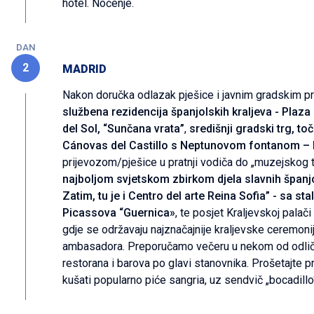
hotel. Noćenje.
DAN
2
MADRID
Nakon doručka odlazak pješice i javnim gradskim p
službena rezidencija španjolskih kraljeva - Plaza 
del Sol, “Sunčana vrata”
,
središnji gradski trg, toč
Cánovas del Castillo s Neptunovom fontanom – 
prijevozom/pješice u pratnji vodiča do „muzejskog t
najboljom svjetskom zbirkom djela slavnih španjo
Zatim, tu je i Centro del arte Reina Sofia” - sa s
Picassova “Guernica»
, te posjet Kraljevskoj palači
gdje se održavaju najznačajnije kraljevske ceremonij
ambasadora. Preporučamo večeru u nekom od odličn
restorana i barova po glavi stanovnika. Prošetajte
kušati popularno piće sangria, uz sendvič „bocadillo“, 