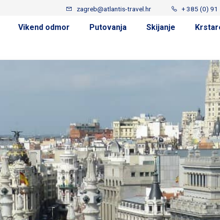
zagreb@atlantis-travel.hr
+ 385 (0) 91
Vikend odmor
Putovanja
Skijanje
Krstar