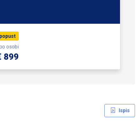
 popust
 po osobi
€ 899
Ispis