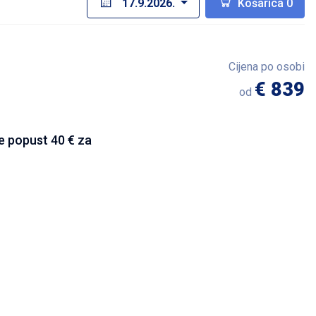
17.9.2026.
Košarica
0
Cijena po osobi
€ 839
od
te popust 40 € za