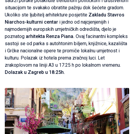
sadrži poruke potaknute trenutnom političkom i društvenom
situacijom te svakako obratite pažnju dok šećete gradom.
Ukoliko ste ljubitelj arhitekture posjetite
Zakladu Stavros
Niarchos-kulturni centar
i jedno od najcjenjenijih i
najmodernijih europskih umjetničkih odredišta, djelo je
poznatog
arhitekta Renza Piana.
Ovaj facinantni kompleks
sastoji se od parka s autohtonim biljem, knjižnice, kazališta
i Grčke nacionalne opere te promiče lokalnu umjetnost i
kulturu. Polazak iz hotela prema zračnoj luci. Let
zrakoplovom na liniji A3 u 17:25 h po lokalnom vremenu.
Dolazak u Zagreb u 18:25h.