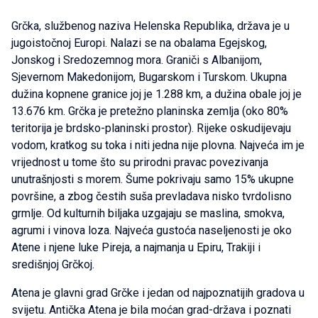
Grčka, službenog naziva Helenska Republika, država je u
jugoistočnoj Europi. Nalazi se na obalama Egejskog,
Jonskog i Sredozemnog mora. Graniči s Albanijom,
Sjevernom Makedonijom, Bugarskom i Turskom. Ukupna
dužina kopnene granice joj je 1.288 km, a dužina obale joj je
13.676 km. Grčka je pretežno planinska zemlja (oko 80%
teritorija je brdsko-planinski prostor). Rijeke oskudijevaju
vodom, kratkog su toka i niti jedna nije plovna. Najveća im je
vrijednost u tome što su prirodni pravac povezivanja
unutrašnjosti s morem. Šume pokrivaju samo 15% ukupne
površine, a zbog čestih suša prevladava nisko tvrdolisno
grmlje. Od kulturnih biljaka uzgajaju se maslina, smokva,
agrumi i vinova loza. Najveća gustoća naseljenosti je oko
Atene i njene luke Pireja, a najmanja u Epiru, Trakiji i
središnjoj Grčkoj.
Atena je glavni grad Grčke i jedan od najpoznatijih gradova u
svijetu. Antička Atena je bila moćan grad-država i poznati