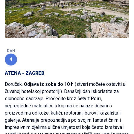
DAN
4
ATENA - ZAGREB
Doručak.
Odjava iz soba do 10 h
(stvari možete ostaviti u
čuvanoj hotelskoj prostoriji). Današnji dan iskoristite za
slobodne sadržaje. Prošećite kroz
četvrt Psiri,
nepregledne male ulice u kojima se nalaze dućani s
proizvodima od kože, kafići, restorani, barovi, kazališta i
galerije.
Atena
je prepoznatljiva po svojim fantastičnim i
impresivnim djelima ulične umjetosti koja često izražava i