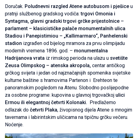
Doručak.
Poludnevni razgled Atene autobusom i pješice
u
pratnji službenog gradskog vodiča:
trgovi Omonia i
Syntagma, glavni gradski trgovi grčke prijestolnice –
parlament – klasicističke palače monumentalnih ulica
Stadiou i Panepistimiou – „Kallimarmaro“, Panhelenski
stadion
izgrađen od bijelog mramora za prvu olimpijadu
modernih vremena 1896. god. –
monumentalna
Hadrijanova vrata
iz rimskog perioda na ulazu u
svetište
Zeusa Olimpskog – atenska akropola,
centar antičkog
grčkog svijeta i jedan od najznačajnijih spomenika svjetske
kulturne baštine s hramovima Partenon i Erehteon te
panoramskim pogledom na Atenu. Slobodno poslijepodne
za osobne programe: kupovina u glavnoj trgovačkoj
ulici
Ermou ili elegantnoj četvrti Kolonaki.
Predlažemo
odlazak do
četvrti Plaka
, živopisnog dijela Atene s mnogim
tavernama i labirintskim uličicama na tipičnu grčku večeru.
Noćenje.