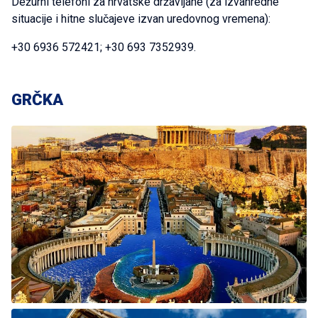
Dežurni telefoni za hrvatske državljane (za izvanredne
situacije i hitne slučajeve izvan uredovnog vremena):
+30 6936 572421; +30 693 7352939.
GRČKA