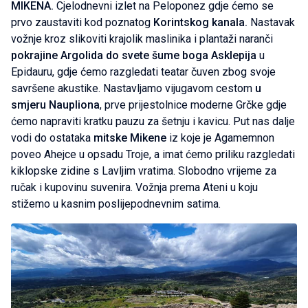
MIKENA.
Cjelodnevni izlet na Peloponez gdje ćemo se
prvo zaustaviti kod poznatog
Korintskog kanala.
Nastavak
vožnje kroz slikoviti krajolik maslinika i plantaži naranči
pokrajine Argolida do svete šume boga Asklepija
u
Epidauru, gdje ćemo razgledati teatar čuven zbog svoje
savršene akustike. Nastavljamo vijugavom cestom
u
smjeru Naupliona
, prve prijestolnice moderne Grčke gdje
ćemo napraviti kratku pauzu za šetnju i kavicu. Put nas dalje
vodi do ostataka
mitske Mikene
iz koje je Agamemnon
poveo Ahejce u opsadu Troje, a imat ćemo priliku razgledati
kiklopske zidine s Lavljim vratima. Slobodno vrijeme za
ručak i kupovinu suvenira. Vožnja prema Ateni u koju
stižemo u kasnim poslijepodnevnim satima.