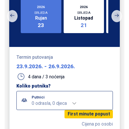
2026
2026
202
SRIJEDA
SRIJEDA
PET
Rujan
Listopad
Stud
23
21
2
Termin putovanja
23.9.2026.
-
26.9.2026.
4 dana / 3 noćenja
Koliko putnika?
Putnici
0 odrasla, 0 djeca
First minute popust
Cijena po osobi