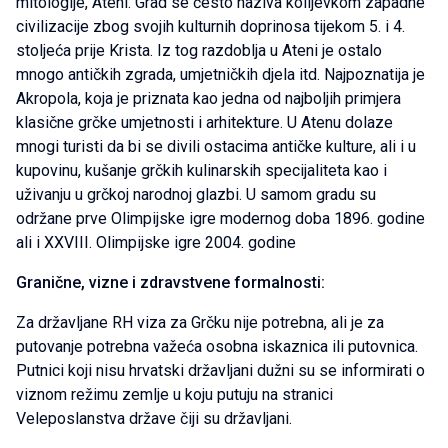
mitologije, Ateni. Grad se često naziva kolijevkom zapadne
civilizacije zbog svojih kulturnih doprinosa tijekom 5. i 4.
stoljeća prije Krista. Iz tog razdoblja u Ateni je ostalo
mnogo antičkih zgrada, umjetničkih djela itd. Najpoznatija je
Akropola, koja je priznata kao jedna od najboljih primjera
klasične grčke umjetnosti i arhitekture. U Atenu dolaze
mnogi turisti da bi se divili ostacima antičke kulture, ali i u
kupovinu, kušanje grčkih kulinarskih specijaliteta kao i
uživanju u grčkoj narodnoj glazbi. U samom gradu su
održane prve Olimpijske igre modernog doba 1896. godine
ali i XXVIII. Olimpijske igre 2004. godine
Granične, vizne i zdravstvene formalnosti:
Za državljane RH viza za Grčku nije potrebna, ali je za
putovanje potrebna važeća osobna iskaznica ili putovnica.
Putnici koji nisu hrvatski državljani dužni su se informirati o
viznom režimu zemlje u koju putuju na stranici
Veleposlanstva države čiji su državljani.