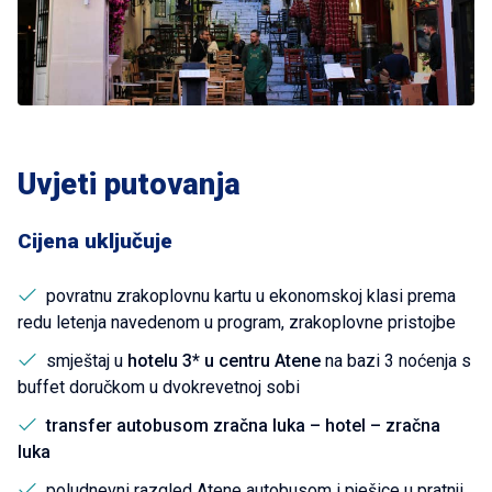
Uvjeti putovanja
Cijena uključuje
povratnu zrakoplovnu kartu u ekonomskoj klasi prema
redu letenja navedenom u program, zrakoplovne pristojbe
smještaj u
hotelu 3* u centru Atene
na bazi 3 noćenja s
buffet doručkom u dvokrevetnoj sobi
transfer autobusom zračna luka – hotel – zračna
luka
poludnevni razgled Atene autobusom i pješice u pratnji