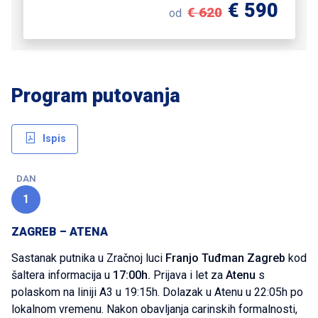
€ 590
€ 620
od
Program putovanja
Ispis
DAN
1
ZAGREB – ATENA
Sastanak putnika u Zračnoj luci
Franjo Tuđman Zagreb
kod
šaltera informacija u
17:00h.
Prijava i let za
Atenu
s
polaskom na liniji A3 u 19:15h. Dolazak u Atenu u 22:05h po
lokalnom vremenu. Nakon obavljanja carinskih formalnosti,