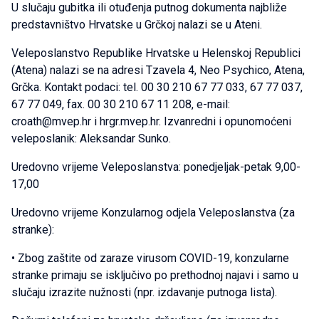
U slučaju gubitka ili otuđenja putnog dokumenta najbliže
predstavništvo Hrvatske u Grčkoj nalazi se u Ateni.
Veleposlanstvo Republike Hrvatske u Helenskoj Republici
(Atena) nalazi se na adresi Tzavela 4, Neo Psychico, Atena,
Grčka. Kontakt podaci: tel. 00 30 210 67 77 033, 67 77 037,
67 77 049, fax. 00 30 210 67 11 208, e-mail:
croath@mvep.hr i hrgr.mvep.hr. Izvanredni i opunomoćeni
veleposlanik: Aleksandar Sunko.
Uredovno vrijeme Veleposlanstva: ponedjeljak-petak 9,00-
17,00
Uredovno vrijeme Konzularnog odjela Veleposlanstva (za
stranke):
• Zbog zaštite od zaraze virusom COVID-19, konzularne
stranke primaju se isključivo po prethodnoj najavi i samo u
slučaju izrazite nužnosti (npr. izdavanje putnoga lista).