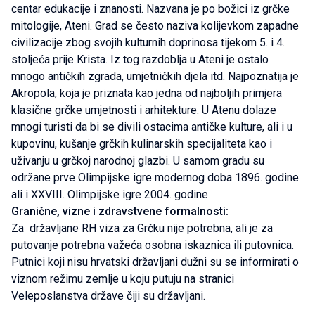
centar edukacije i znanosti. Nazvana je po božici iz grčke
mitologije, Ateni. Grad se često naziva kolijevkom zapadne
civilizacije zbog svojih kulturnih doprinosa tijekom 5. i 4.
stoljeća prije Krista. Iz tog razdoblja u Ateni je ostalo
mnogo antičkih zgrada, umjetničkih djela itd. Najpoznatija je
Akropola, koja je priznata kao jedna od najboljih primjera
klasične grčke umjetnosti i arhitekture. U Atenu dolaze
mnogi turisti da bi se divili ostacima antičke kulture, ali i u
kupovinu, kušanje grčkih kulinarskih specijaliteta kao i
uživanju u grčkoj narodnoj glazbi. U samom gradu su
održane prve Olimpijske igre modernog doba 1896. godine
ali i XXVIII. Olimpijske igre 2004. godine
Granične, vizne i zdravstvene formalnosti:
Za državljane RH viza za Grčku nije potrebna, ali je za
putovanje potrebna važeća osobna iskaznica ili putovnica.
Putnici koji nisu hrvatski državljani dužni su se informirati o
viznom režimu zemlje u koju putuju na stranici
Veleposlanstva države čiji su državljani.