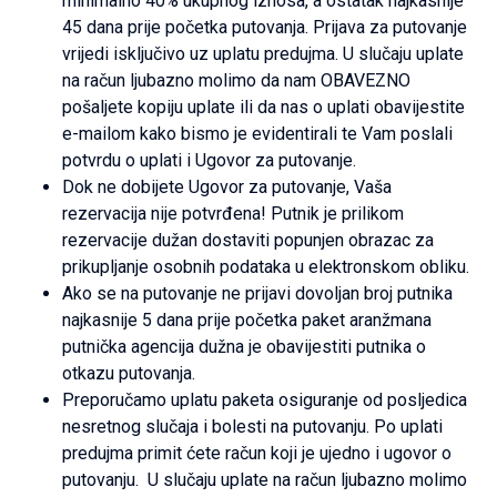
minimalno 40% ukupnog iznosa, a ostatak najkasnije
45 dana prije početka putovanja. Prijava za putovanje
vrijedi isključivo uz uplatu predujma. U slučaju uplate
na račun ljubazno molimo da nam OBAVEZNO
pošaljete kopiju uplate ili da nas o uplati obavijestite
e-mailom kako bismo je evidentirali te Vam poslali
potvrdu o uplati i Ugovor za putovanje.
Dok ne dobijete Ugovor za putovanje, Vaša
rezervacija nije potvrđena! Putnik je prilikom
rezervacije dužan dostaviti popunjen obrazac za
prikupljanje osobnih podataka u elektronskom obliku.
Ako se na putovanje ne prijavi dovoljan broj putnika
najkasnije 5 dana prije početka paket aranžmana
putnička agencija dužna je obavijestiti putnika o
otkazu putovanja.
Preporučamo uplatu paketa osiguranje od posljedica
nesretnog slučaja i bolesti na putovanju. Po uplati
predujma primit ćete račun koji je ujedno i ugovor o
putovanju. U slučaju uplate na račun ljubazno molimo