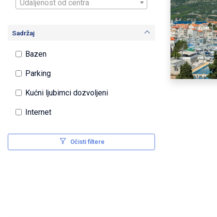
Udaljenost od centra
Sadržaj
Bazen
Parking
Kućni ljubimci dozvoljeni
Internet
Očisti filtere