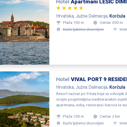
Hotel
Apartmani LEŠIĆ DIM
Hrvatska, Južna Dalmacija,
Korčula
Plaža 100 m
Centar 300 m
Kućni ljubimci dozvoljeni
Inte
Hotel
VIVAL PORT 9 RESID
Hrvatska, Južna Dalmacija,
Korčula
Resort nazvan po 9 kula koje su oduvijek št
svojim posjetiteljima mediteranskim svjetl
apartmana, soba, restorana i barova te suv
mir. Idila ovog resorta sastavljena je od t
koji se prelijeva i spaja s morskom pučinom
Plaža 100 m
Centar 2 km
maslina i mjesta gdje hrana i vino postaju 
Kućni ljubimci dozvoljeni
Inte