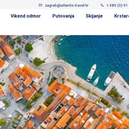
zagreb@atlantis-travel.hr
+ 385 (0) 91
Vikend odmor
Putovanja
Skijanje
Krstar