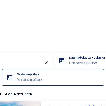
Datum dolaska - odlaska
Vrsta smještaja
Vrsta smještaja
1
-
4
od
4
rezultata