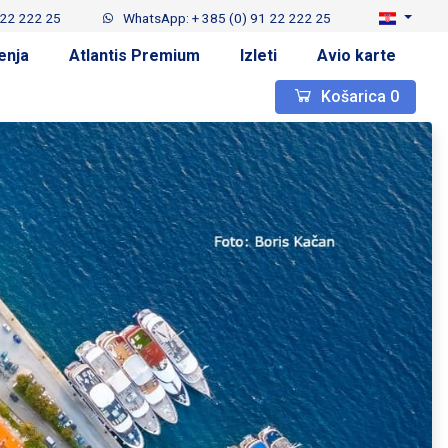
 22 222 25
WhatsApp: + 385 (0) 91 22 222 25
enja
Atlantis Premium
Izleti
Avio karte
Košarica
0