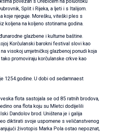
ajektima povezan s Orebićem na poluotoku
nik, Split i Rijeka, a ljeti i s Italijom.
 koje njeguje. Morešku, viteški ples s
 iz koljena na koljeno stotinama godina.
eđunarodne glazbene i kulturne baštine.
ojoj Korčulanski barokni festival slovi kao
 na visokoj umjetničkoj glazbenoj ponudi koja
se tako promoviraju korčulanske crkve kao
en je 1254.godine. U dobi od sedamnaest
veska flota sastojala se od 85 ratnih brodova,
jedino ona flota koju su Mletci dodijelili
lski Dandolov brod. Uništena je i galija
očeo diktirati svoje uspomene s veličanstvenog
apanjujući životopis Marka Pola ostao nepoznat,