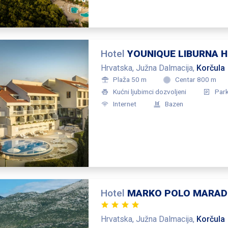
Hotel
YOUNIQUE LIBURNA 
Hrvatska, Južna Dalmacija,
Korčula
Plaža 50 m
Centar 800 m
Kućni ljubimci dozvoljeni
Par
Internet
Bazen
Hotel
MARKO POLO MARAD
Hrvatska, Južna Dalmacija,
Korčula