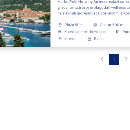
Marko Polo Hotel by Aminess nalazi se na 
grada, te nudi brojne blagodati wellness 
najslavnijih moreplovaca porijeklom iz Korč
utočište svjetskih putnika.
Plaža 50 m
Centar 500 m
Kućni ljubimci dozvoljeni
Par
Internet
Bazen
1