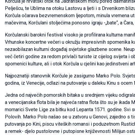
Korčula je hrvatski otok na Jadranskom moru pored dalmatinsk
Pelješcu, te Ublima na otoku Lastovu a ljeti i s Drvenikom blizu 
Korčula očarava bezvremenskom ljepotom, minula vremena utisnu
mačevima, Korčulani stoljećima ponosno igraju -„bate“, a Čara,
Korčulanski barokni festival visoko je profilirana kulturna ma
Vrhunske koncertne večeri u okružju impresivnih spomenika kultu
nezaobilazan kulturni događaj svjetske glazbene scene. Neupita
već četiri godine za redom privlači turiste iz cijelog svijeta 
spomenici kulture, ali i otok Korčula u cjelini kao jedinstveni 
Najpoznatiji stanovnik Korčule je zasigurno Marko Polo. Svjet
godina, iz Venecije, odlazi na putovanje u daleku Kinu s ocem
Jedna od najvećih pomorskih bitaka u srednjem vijeku odigrala
a venecijanska flota bila je najveća ratna flota što su je ikada Ml
mornarici Svete Lige za bitku kod Lepanta 1571. godine. Svi su ml
Polovih. Marko Polo našao se u zatvoru u Genovi, zajedno s ti
putovanja po Kini, piscu viteških romansi i poduzetnom Rustiche
a remek- djelo pustolovne i putopisne književnosti Milijun os