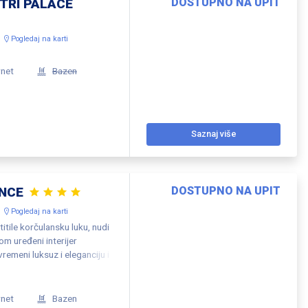
ITRI PALACE
DOSTUPNO NA UPIT
Pogledaj na karti
rnet
Bazen
Saznaj više
ENCE
DOSTUPNO NA UPIT
Pogledaj na karti
itile korčulansku luku, nudi
om uređeni interijer
remeni luksuz i eleganciju i
irkiznog okruženja bazena
, hladovini krošnji starih
umjetnost.
rnet
Bazen