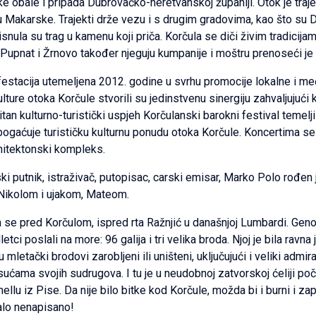
e obale i pripada Dubrovačko-neretvanskoj županiji. Otok je tr
Makarske. Trajekti drže vezu i s drugim gradovima, kao što su Dubrov
la su trag u kamenu koji priča. Korčula se diči živim tradicijama
 Pupnat i Žrnovo također njeguju kumpanije i moštru prenoseći je
nifestacija utemeljena 2012. godine u svrhu promocije lokalne i m
re otoka Korčule stvorili su jedinstvenu sinergiju zahvaljujući k
n kulturno-turistički uspjeh Korčulanski barokni festival temelji
i obogaćuje turističku kulturnu ponudu otoka Korčule. Koncertima 
arhitektonski kompleks.
ski putnik, istraživač, putopisac, carski emisar, Marko Polo rođ
 Nikolom i ujakom, Mateom.
 se pred Korčulom, ispred rta Ražnjić u današnjoj Lumbardi. Geno
etci poslali na more: 96 galija i tri velika broda. Njoj je bila ravna 
etački brodovi zarobljeni ili uništeni, uključujući i veliki admira
sućama svojih sudrugova. I tu je u neudobnoj zatvorskoj ćeliji p
llu iz Pise. Da nije bilo bitke kod Korčule, možda bi i burni i z
talo nenapisano!