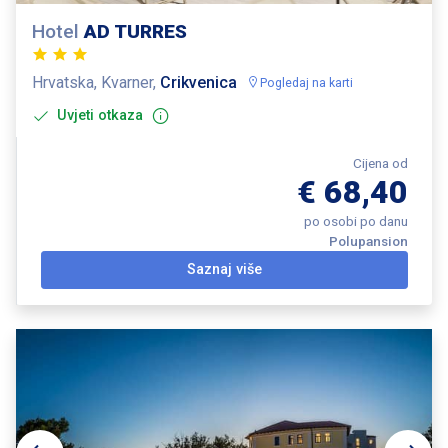
Hotel
AD TURRES
Hrvatska, Kvarner,
Crikvenica
Pogledaj na karti
Uvjeti otkaza
Cijena od
€ 68,40
po osobi po danu
Polupansion
Saznaj više