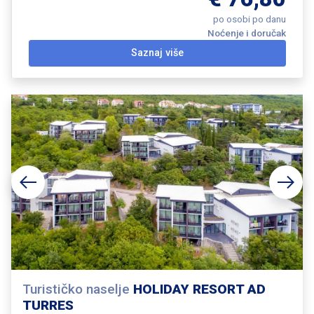
po osobi po danu
Noćenje i doručak
Saznaj više
Turističko naselje
HOLIDAY RESORT AD
TURRES