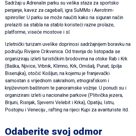
Sadržaji u Adrenalin parku su velika staza za sportsko
penjanje, kavez za cageball, igra SuMMo i Aerotrim-
spinroller. U parku se može naučiti kako na siguran način
prelaziti sa stabla na stablo koristeći razne prolaze,
platforme, viseće mostove i sl.
Izletnički turizam uvelike doprinosi sadržajnijem boravku na
području Rivijere Crikvenica. Od travnja do listopada se
organiziraju izleti turističkim brodovima na otoke Rab i Krk
(Baška, Njivice, Vrbnik, Klimno, Krk, Omišalj, Punat, špilja
Biserujka), otočić Košljun, na kojemu je franjevački
samostan s vrijednom sakralnom, etnografskom i
književnom baštinom te panoramske vožnje. U ponudi su i
organizirani izleti u nacionalne parkove (Plitvička jezera,
Brijuni, Risnjak, Sjeverni Velebit i Krka), Opatiju, Istru,
Postojnu i Veneciju , rafting na rijeci Kupi za avanturiste itd.
Odaberite svoj odmor