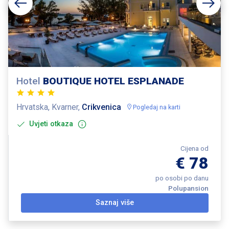
Hotel
BOUTIQUE HOTEL ESPLANADE
Hrvatska, Kvarner,
Crikvenica
Pogledaj na karti
Uvjeti otkaza
Cijena od
€ 78
po osobi po danu
Polupansion
Saznaj više