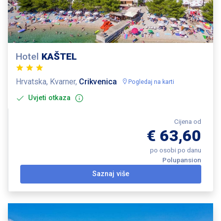
Hotel
KAŠTEL
Hrvatska, Kvarner,
Crikvenica
Pogledaj na karti
Uvjeti otkaza
Cijena od
€ 63,60
po osobi po danu
Polupansion
Saznaj više