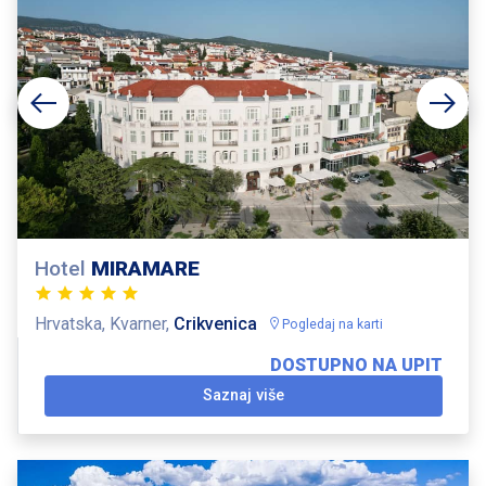
Hotel
MIRAMARE
Hrvatska, Kvarner,
Crikvenica
Pogledaj na karti
DOSTUPNO NA UPIT
Saznaj više