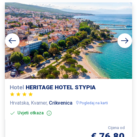
Hotel
HERITAGE HOTEL STYPIA
Hrvatska, Kvarner,
Crikvenica
Pogledaj na karti
Uvjeti otkaza
Cijena od
€ 76,80