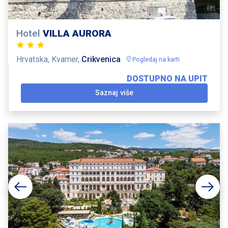
Hotel
VILLA AURORA
Hrvatska, Kvarner,
Crikvenica
Pogledaj na karti
DOSTUPNO NA UPIT
Saznaj više