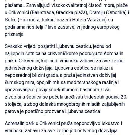
plažama... Zahvaljujući visokokvalitetnoj čistoći mora, plaže
u Crikvenici (Balustrada, Gradska plaža), Dramlju (Omorika) i
Selcu (Poli mora, Rokan, bazeni Hotela Varaždin) su
godinama nositelji Plave zastave, vrijednog europskog
priznanja.
Svakako vrijedi posjetiti Ljubavnu cesticu, jednu od
najljepših šetnica na crikveničkome području te Adrenalin
park u Crikvenici, koji nudi vrhunsku zabavu za sve željne
jedinstvenog doživljaja. Ljubavna cestica se nalazi u
neposrednoj blizini grada, a pruža jedinstven doživljaj
šumskog mira, opojnih mirisa mediteranskoga raslinja i
upoznavanja s povijesno-kulturnom baštinom. Ova
živopisna šetnica se počela uređivati tridesetih godina 20.
stoljeća, a zbog dolaska mnogobrojnih mladih zaljubljenih
parova je poetično prozvana Ljubavna cestica.
Adrenalin park u Crikvenici pruža neponovljivo iskustvo i
vrhunsku zabavu za sve željne jedinstvenog doživljaja.