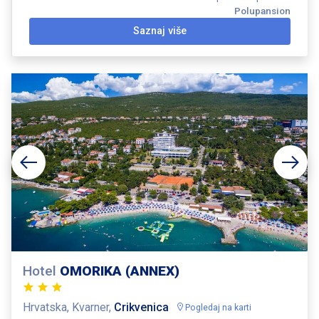
Polupansion
Saznaj više
Hotel
OMORIKA (ANNEX)
Hrvatska, Kvarner,
Crikvenica
Pogledaj na karti