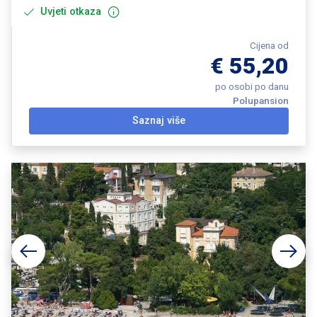
Uvjeti otkaza
Cijena od
€ 55,20
po osobi po danu
Polupansion
Saznaj više