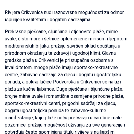
Rivijera Crikvenica nudi raznovrsne mogućnosti za odmor
ispunjen kvalitetnim i bogatim sadržajima.
Prekrasne pješčane, šljunčane i stjenovite plaže, mirne
uvale, čisto more i šetnice oplemenjene mirisom i ljepotom
mediteranskih biljaka, pružaju savršen sklad opuštanja u
prirodnom okruženju te zdravoj i ugodnoj klimi. Glavna
gradska plaža u Crikvenici je pristupačna osobama s
invaliditetom, mnoge plaže imaju sportsko-rekreativne
centre, zabavne sadržaje za djecu i bogatu ugostiteljsku
ponudu, a pokraj lučice Podvorska u Crikvenici se nalazi
plaža za kućne ljubimce. Duge pješčane i šljunčane plaže,
brojne mirne uvale i romantične osamljene prirodne plaže,
sportsko-rekreativni centri, prigodni sadržaji za djecu,
bogata ugostiteljska ponuda te zabavno-kulturne
manifestacije, koje plaže noću pretvaraju u čarobne male
pozornice, pružaju mogućnost uživanja za sve generacije i
potvrđuju često spominjanu titulu rivijere s najljepšim