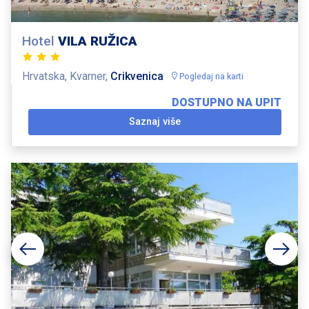
Hotel
VILA RUŽICA
Hrvatska, Kvarner,
Crikvenica
Pogledaj na karti
DOSTUPNO NA UPIT
Saznaj više