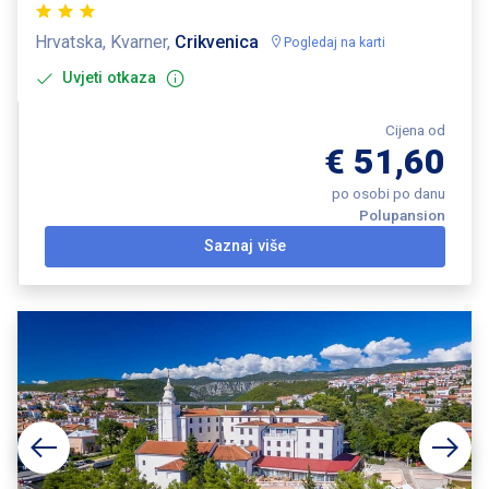
Hrvatska, Kvarner,
Crikvenica
Pogledaj na karti
Uvjeti otkaza
Cijena od
€ 51,60
po osobi po danu
Polupansion
Saznaj više