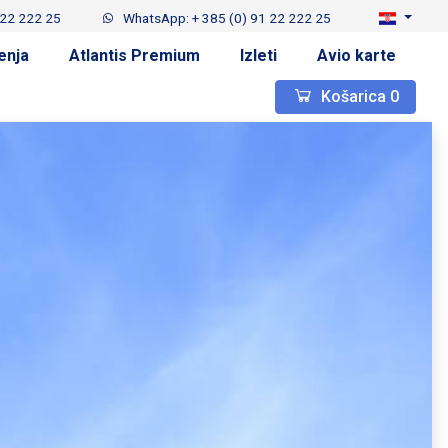
 22 222 25
WhatsApp: + 385 (0) 91 22 222 25
enja
Atlantis Premium
Izleti
Avio karte
Košarica
0