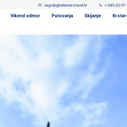
zagreb@atlantis-travel.hr
+ 385 (0) 91
Vikend odmor
Putovanja
Skijanje
Krstar