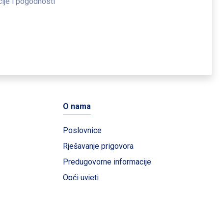
cije i pogodnosti
O nama
Poslovnice
Rješavanje prigovora
Predugovorne informacije
Opći uvjeti
Načini plaćanja
Izjava o zaštiti osobnih podataka