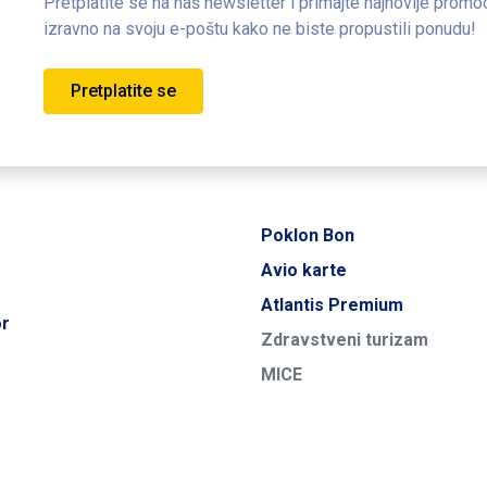
Pretplatite se na naš newsletter i primajte najnovije promo
izravno na svoju e-poštu kako ne biste propustili ponudu!
Pretplatite se
Poklon Bon
Avio karte
Atlantis Premium
or
Zdravstveni turizam
MICE
Transferi
PUTOVANJA