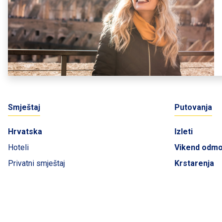
Smještaj
Putovanja
Hrvatska
Izleti
Hoteli
Vikend odm
Privatni smještaj
Krstarenja
Crna Gora
Katalozi
Slovenija
UČENIČKA 