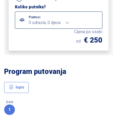
Koliko putnika?
Putnici
0 odrasla, 0 djeca
Cijena po osobi
€ 250
od
Program putovanja
Ispis
DAN
1