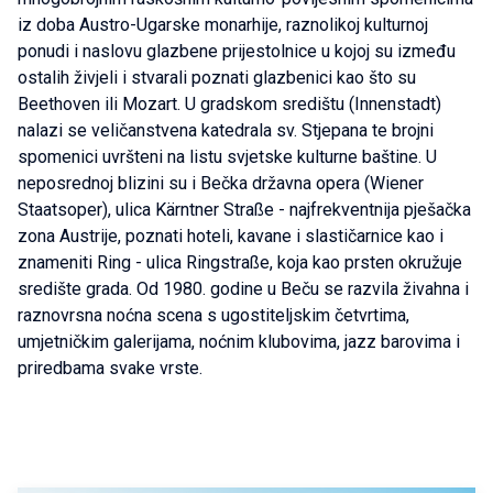
iz doba Austro-Ugarske monarhije, raznolikoj kulturnoj
ponudi i naslovu glazbene prijestolnice u kojoj su između
ostalih živjeli i stvarali poznati glazbenici kao što su
Beethoven ili Mozart. U gradskom središtu (Innenstadt)
nalazi se veličanstvena katedrala sv. Stjepana te brojni
spomenici uvršteni na listu svjetske kulturne baštine. U
neposrednoj blizini su i Bečka državna opera (Wiener
Staatsoper), ulica Kärntner Straße - najfrekventnija pješačka
zona Austrije, poznati hoteli, kavane i slastičarnice kao i
znameniti Ring - ulica Ringstraße, koja kao prsten okružuje
središte grada. Od 1980. godine u Beču se razvila živahna i
raznovrsna noćna scena s ugostiteljskim četvrtima,
umjetničkim galerijama, noćnim klubovima, jazz barovima i
priredbama svake vrste.