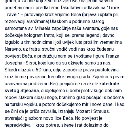
grada, a za one koji žele doživjeti Beč na jedan sasvim
poseban način, predlažemo fakultativni odlazak na
"Time
Travel"
– putovanje kroz vrijeme Beča (prijava i uplata pri
rezervaciji aranžmana).Ulaskom u podrume starog
samostana sv. Mihaela započinje naša avantura, gdje nas
dočekuje hologram fratra, koji se, prema legendi, davno
izgubio u tim hodnicima i još uvijek luta prošlim vremenima.
Naravno, uz fratra, stručni vodič vodi nas kroz čudesnu
povijest Beča, a pridružuju nam se i voštane figure Franza
Josepha i Sissi, koje kao da su oživjele samo za nas.
Slijedi ulazak u 5D kino, gdje započinje prava pustolovina
kroz burne povijesne trenutke ovoga grada. Zajedno s prvim
osnivačima podižemo Beč, penjući se na skele
katedrale
svetog Stjepana
, sudjelujemo u borbi protiv kuge dok nam
repovi štakora šibaju noge, branimo grad pucajući s bedema
na tursku vojsku, a potom dočekujemo mir i nove dane. I kad
se čini da je priča završila, izranjaju Mozart i Strauss,
stvarajući glazbom novo lice Beča. No povijest je
nepredvidiva – kroz potres, sirene i rat dolazimo do