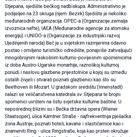
Stjepana, sjedište bečkog nadbiskupa. Administrativno je
podijeljen na 23 okruga (njem. Bezirk).Sjedište je nekoliko
međunarodnih organizacija: OPEC-a (Organizacije zemalja
izvoznica nafte), IAEA (Međunarodne agencije za atomsku
energiju) i UNIDO-a (Organizacije za industrijski razvoj
Ujedinjenih naroda).Beč je u svjetskim razmjerima odavno
postao i omiljeno turističko odredište, ponajviše zahvaljujući
mnogobrojnim raskošnim kulturno-povijesnim spomenicima
iz doba Austro-Ugarske monarhije, raznolikoj kulturnoj
ponudi i naslovu glazbene prijestolnice u kojoj su između
ostalih živjeli i stvarali poznati glazbenici kao što su
Beethoven ili Mozart. U gradskom središtu (Innenstadt)
nalazi se veličanstvena katedrala sv. Stjepana te brojni
spomenici uvršteni na listu svjetske kulturne baštine. U
neposrednoj blizini su i Bečka državna opera (Wiener
Staatsoper), ulica Kärntner Straße - najfrekventnija pješačka
zona Austrije, poznati hoteli, kavane i slastičarnice kao i
znameniti Ring - ulica Ringstraße, koja kao prsten okružuje