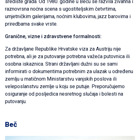
središte grada. Od 1980. godine u Beču se razvila živahna i
raznovrsna noćna scena s ugostiteljskim četvrtima,
umjetničkim galerijama, noćnim klubovima, jazz barovima i
priredbama svake vrste.
Granične, vizne i zdravstvene formalnosti:
Za državljane Republike Hrvatske viza za Austriju nije
potrebna, ali je za putovanje potrebna važeća putovnica ili
osobna iskaznica. Strani državljani dužni su se sami
informirati o dokumentima potrebnim za ulazak u određenu
zemlju u matičnom Ministarstvu vanjskih poslova ili
veleposlanstvu zemlje u koju se putuje. Preporučujemo
osiguranje od posljedica nesretnog slučaja i bolesti na
putovanju.
Beč