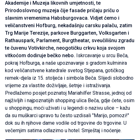
Akademije i Muzeja likovnih umjetnosti, te
Prirodoslovnog muzeja čije fasade pričaju priču o
slavnim vremenima Habsburgovaca. Vidjet ćemo i
veličanstveni Hofburg, nekadašnju carsku palaču, zatim
Trg Marije Terezije, parkove Burggarten, Volksgarten i
Rathauspark, Parlament, Burgtheatar, sveučilišnu zgradu
te čuvenu Votivkirche, neogotičku crkvu koja svojom
vitkoćom dodiruje bečko nebo.
Iskrcavanje u srcu Beča,
pokraj Hofburga, a naše upoznavanje s gradom kulminira
kod veličanstvene katedrale svetog Stjepana, gotičkog
remek-djela iz 15. stoljeća i simbola Beča. Slijedi slobodno
vrijeme za vlastite doživljaje, šetnje i istraživanja.
Predlažemo posjet poznatoj Mariahilfer Strasse, jednoj od
najživljih i najpoznatijih shopping ulica Beča, gdje ćete, osim
u shoppingu, moći uživati i u legendi o nazivu ulice – kažu
da su muškarci upravo tu često uzdisali "Marijo, pomozi!"
dok su ih njihove dame vodile od trgovine do trgovine. U
večernjim satima odlazimo u hotel. Smještaj i noćenje.