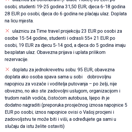
osobi; studenti 19-25 godina 31,50 EUR; djeca 6-18 godina
28 EUR po osobi; djeca do 6 godina ne plaćaju ulaz. Doplata
na licu mjesta.
ulaznicu za Time travel projekciju 23 EUR po osobi za
osobe 15-54 godine, studenti i odrasli 55+ 21 EUR po
osobi, 19 EUR za djecu 5-14 god, a djeca do 5 godina imaju
besplatan ulaz. Obavezna prijava i uplata prilikom
rezervacije.
doplatu za jednokrevetnu sobu: 95 EUR, obavezna
doplata ako osoba spava sama u sobi dobrovoljnu
napojnicu za vozače i voditelja putovanja – po želji, nije
obvezno, no ako ste zadovoljni uslugom, organizacijom i
trudom naših vodiča, čistoćom autobusa, lijepo ih je
dodatno nagraditi (preporuka prosječnog iznosa napojnice 5
EUR po osobi; iznos napojnice ovisi o Vašoj procjeni i
zadovoljstvu te može biti i viši, a određujete ga sami u
slučaju da istu želite ostaviti)