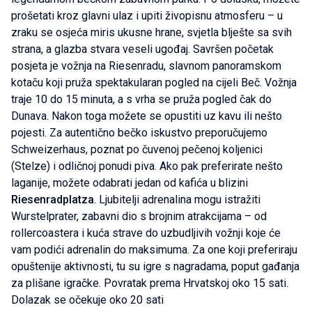
prošetati kroz glavni ulaz i upiti živopisnu atmosferu – u
zraku se osjeća miris ukusne hrane, svjetla blješte sa svih
strana, a glazba stvara veseli ugođaj. Savršen početak
posjeta je vožnja na Riesenradu, slavnom panoramskom
kotaču koji pruža spektakularan pogled na cijeli Beč. Vožnja
traje 10 do 15 minuta, a s vrha se pruža pogled čak do
Dunava. Nakon toga možete se opustiti uz kavu ili nešto
pojesti. Za autentično bečko iskustvo preporučujemo
Schweizerhaus, poznat po čuvenoj pečenoj koljenici
(Stelze) i odličnoj ponudi piva. Ako pak preferirate nešto
laganije, možete odabrati jedan od kafića u blizini
Riesenradplatza
. Ljubitelji adrenalina mogu istražiti
Wurstelprater, zabavni dio s brojnim atrakcijama – od
rollercoastera i kuća strave do uzbudljivih vožnji koje će
vam podići adrenalin do maksimuma. Za one koji preferiraju
opuštenije aktivnosti, tu su igre s nagradama, poput gađanja
za plišane igračke. Povratak prema Hrvatskoj oko 15 sati.
Dolazak se očekuje oko 20 sati