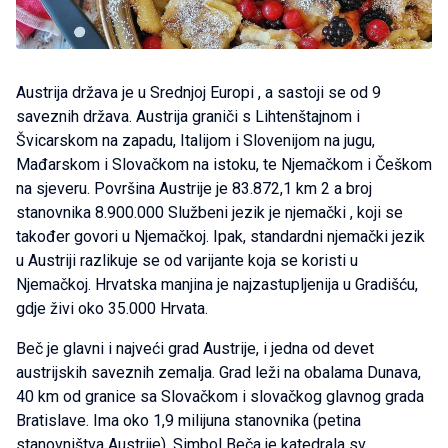
Austrija država je u Srednjoj Europi , a sastoji se od 9
saveznih država. Austrija graniči s Lihtenštajnom i
Švicarskom na zapadu, Italijom i Slovenijom na jugu,
Mađarskom i Slovačkom na istoku, te Njemačkom i Češkom
na sjeveru. Površina Austrije je 83.872,1 km 2 a broj
stanovnika 8.900.000 Službeni jezik je njemački , koji se
također govori u Njemačkoj. Ipak, standardni njemački jezik
u Austriji razlikuje se od varijante koja se koristi u
Njemačkoj. Hrvatska manjina je najzastupljenija u Gradišću,
gdje živi oko 35.000 Hrvata.
Beč je glavni i najveći grad Austrije, i jedna od devet
austrijskih saveznih zemalja. Grad leži na obalama Dunava,
40 km od granice sa Slovačkom i slovačkog glavnog grada
Bratislave. Ima oko 1,9 milijuna stanovnika (petina
stanovništva Austrije). Simbol Beča je katedrala sv.