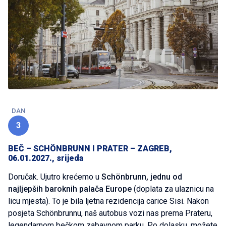
DAN
3
BEČ – SCHÖNBRUNN I PRATER – ZAGREB,
06.01.2027., srijeda
Doručak. Ujutro krećemo u
Schönbrunn, jednu od
najljepših baroknih palača Europe
(doplata za ulaznicu na
licu mjesta). To je bila ljetna rezidencija carice Sisi. Nakon
posjeta Schönbrunnu, naš autobus vozi nas prema Prateru,
legendarnom bečkom zabavnom parku. Po dolasku, možete