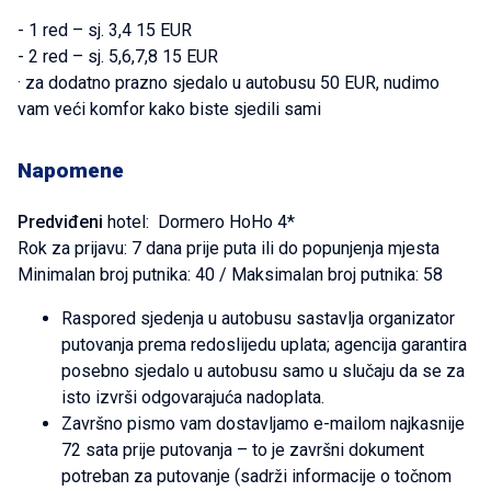
- 1 red – sj. 3,4 15 EUR
- 2 red – sj. 5,6,7,8 15 EUR
· za dodatno prazno sjedalo u autobusu 50 EUR, nudimo
vam veći komfor kako biste sjedili sami
Napomene
Predviđeni
hotel: Dormero HoHo 4*
Rok za prijavu: 7 dana prije puta ili do popunjenja mjesta
Minimalan broj putnika: 40 / Maksimalan broj putnika: 58
Raspored sjedenja u autobusu sastavlja organizator
putovanja prema redoslijedu uplata; agencija garantira
posebno sjedalo u autobusu samo u slučaju da se za
isto izvrši odgovarajuća nadoplata.
Završno pismo vam dostavljamo e-mailom najkasnije
72 sata prije putovanja – to je završni dokument
potreban za putovanje (sadrži informacije o točnom