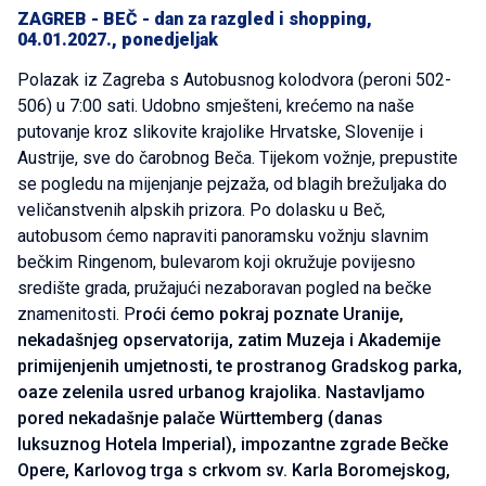
ZAGREB - BEČ - dan za razgled i shopping,
04.01.2027., ponedjeljak
Polazak iz Zagreba s Autobusnog kolodvora (peroni 502-
506) u 7:00 sati. Udobno smješteni, krećemo na naše
putovanje kroz slikovite krajolike Hrvatske, Slovenije i
Austrije, sve do čarobnog Beča. Tijekom vožnje, prepustite
se pogledu na mijenjanje pejzaža, od blagih brežuljaka do
veličanstvenih alpskih prizora. Po dolasku u Beč,
autobusom ćemo napraviti panoramsku vožnju slavnim
bečkim Ringenom, bulevarom koji okružuje povijesno
središte grada, pružajući nezaboravan pogled na bečke
znamenitosti. P
roći ćemo pokraj poznate Uranije,
nekadašnjeg opservatorija, zatim Muzeja i Akademije
primijenjenih umjetnosti, te prostranog Gradskog parka,
oaze zelenila usred urbanog krajolika. Nastavljamo
pored nekadašnje palače Württemberg (danas
luksuznog Hotela Imperial), impozantne zgrade Bečke
Opere, Karlovog trga s crkvom sv. Karla Boromejskog,