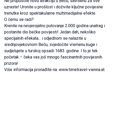
Ne propustite novu atrakciju u Beču, savršenu za sve
uzraste! Uronite u prošlost i doživite ključne povijesne
trenutke kroz spektakularne multimedijalne efekte.
O čemu se radi?
Krenite na nevjerojatno putovanje 2.000 godina unatrag i
postanite dio bečke povijesti! Jedan dah, nekoliko
specijalnih efekata... i odjednom se nalazite u
srednjovjekovnom Beču, svjedočite vremenu kuge i
sudjelujete u turskoj opsadi 1683. godine. I to je tek
početak – čeka vas još mnogo fascinantnih povijesnih
prizora!
Više informacija pronađite na: www.timetravel-vienna.at.