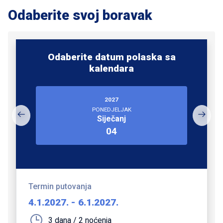
Odaberite svoj boravak
Odaberite datum polaska sa
kalendara
2027
PONEDJELJAK
Siječanj
04
Termin putovanja
4.1.2027.
-
6.1.2027.
3 dana / 2 noćenja