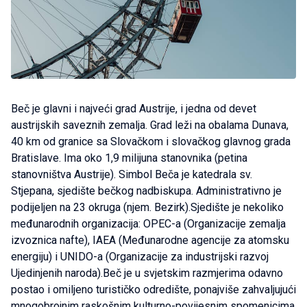
Beč je glavni i najveći grad Austrije, i jedna od devet
austrijskih saveznih zemalja. Grad leži na obalama Dunava,
40 km od granice sa Slovačkom i slovačkog glavnog grada
Bratislave. Ima oko 1,9 milijuna stanovnika (petina
stanovništva Austrije). Simbol Beča je katedrala sv.
Stjepana, sjedište bečkog nadbiskupa. Administrativno je
podijeljen na 23 okruga (njem. Bezirk).Sjedište je nekoliko
međunarodnih organizacija: OPEC-a (Organizacije zemalja
izvoznica nafte), IAEA (Međunarodne agencije za atomsku
energiju) i UNIDO-a (Organizacije za industrijski razvoj
Ujedinjenih naroda).Beč je u svjetskim razmjerima odavno
postao i omiljeno turističko odredište, ponajviše zahvaljujući
mnogobrojnim raskošnim kulturno-povijesnim spomenicima