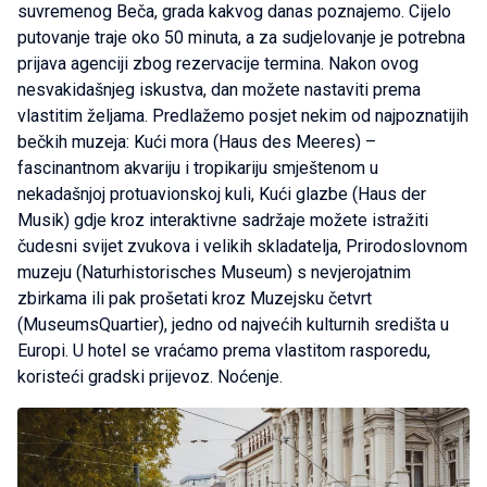
suvremenog Beča, grada kakvog danas poznajemo. Cijelo
putovanje traje oko 50 minuta, a za sudjelovanje je potrebna
prijava agenciji zbog rezervacije termina. Nakon ovog
nesvakidašnjeg iskustva, dan možete nastaviti prema
vlastitim željama. Predlažemo posjet nekim od najpoznatijih
bečkih muzeja: Kući mora (Haus des Meeres) –
fascinantnom akvariju i tropikariju smještenom u
nekadašnjoj protuavionskoj kuli, Kući glazbe (Haus der
Musik) gdje kroz interaktivne sadržaje možete istražiti
čudesni svijet zvukova i velikih skladatelja, Prirodoslovnom
muzeju (Naturhistorisches Museum) s nevjerojatnim
zbirkama ili pak prošetati kroz Muzejsku četvrt
(MuseumsQuartier), jedno od najvećih kulturnih središta u
Europi. U hotel se vraćamo prema vlastitom rasporedu,
koristeći gradski prijevoz. Noćenje.