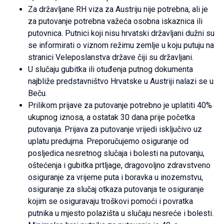
Za državljane RH viza za Austriju nije potrebna, ali je
za putovanje potrebna važeća osobna iskaznica ili
putovnica. Putnici koji nisu hrvatski državljani dužni su
se informirati o viznom režimu zemlje u koju putuju na
stranici Veleposlanstva države čiji su državljani.
U slučaju gubitka ili otuđenja putnog dokumenta
najbliže predstavništvo Hrvatske u Austriji nalazi se u
Beču.
Prilikom prijave za putovanje potrebno je uplatiti 40%
ukupnog iznosa, a ostatak 30 dana prije početka
putovanja. Prijava za putovanje vrijedi isključivo uz
uplatu predujma. Preporučujemo osiguranje od
posljedica nesretnog slučaja i bolesti na putovanju,
oštećenja i gubitka prtljage, dragovoljno zdravstveno
osiguranje za vrijeme puta i boravka u inozemstvu,
osiguranje za slučaj otkaza putovanja te osiguranje
kojim se osiguravaju troškovi pomoći i povratka
putnika u mjesto polazišta u slučaju nesreće i bolesti.