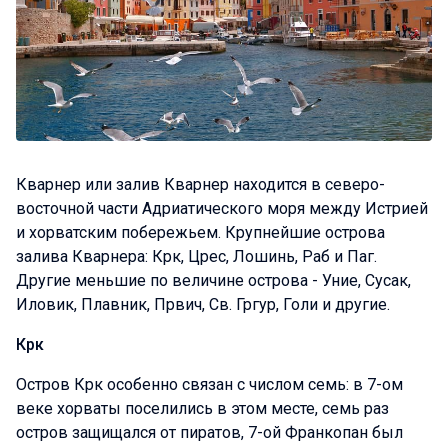
Кварнер или залив Кварнер находится в северо-
восточной части Адриатического моря между Истрией
и хорватским побережьем. Крупнейшие острова
залива Кварнера: Крк, Црес, Лошинь, Раб и Паг.
Другие меньшие по величине острова - Уние, Сусак,
Иловик, Плавник, Првич, Св. Гргур, Голи и другие.
Крк
Остров Крк особенно связан с числом семь: в 7-ом
веке хорваты поселились в этом месте, семь раз
остров защищался от пиратов, 7-ой Франкопан был