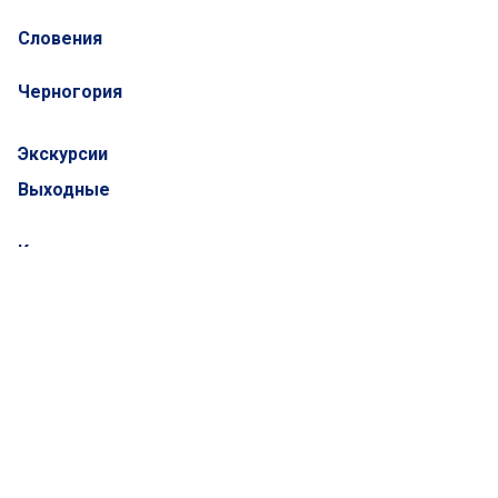
Словения
Черногория
Экскурсии
Выходные
Каталоги
Адриатическая роскошная коллекция
Билеты на самолет
Атлантис Премиум
Оздоровительный туризм
MICE